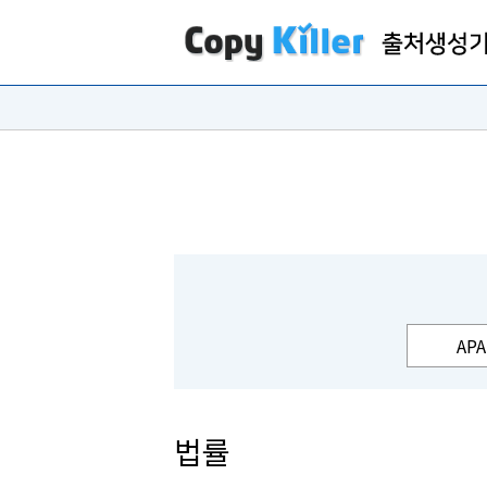
APA
법률