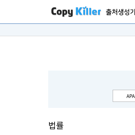
APA
법률