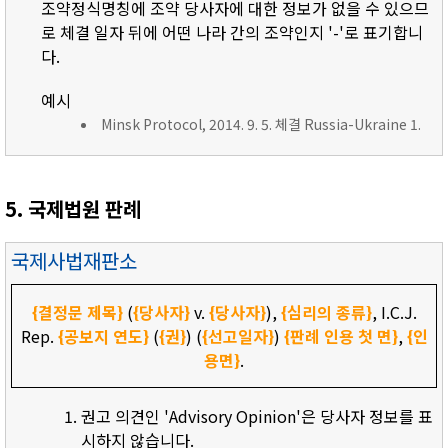
조약정식명칭에 조약 당사자에 대한 정보가 없을 수 있으므
로 체결 일자 뒤에 어떤 나라 간의 조약인지 '-'로 표기합니
다.
예시
Minsk Protocol, 2014. 9. 5. 체결 Russia-Ukraine 1.
5. 국제법원 판례
국제사법재판소
{결정문 제목}
(
{당사자}
v.
{당사자}
),
{심리의 종류}
, I.C.J.
Rep.
{공보지 연도}
(
{권}
) (
{선고일자}
)
{판례 인용 첫 면}
,
{인
용면}
.
권고 의견인 'Advisory Opinion'은 당사자 정보를 표
시하지 않습니다.