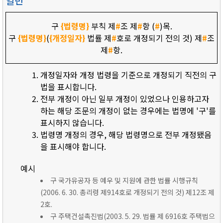
일반
구
{법령명}
부칙 제
#
조 제
#
항 (
#
)목.
구
{법령명}
(
{개정일자}
법률 제
#
호로 개정되기 전의 것) 제
#
조
제
#
항.
개정일자와 개정 법령을 기준으로 개정되기 직전의 구
법을 표시합니다.
전부 개정이 아닌 일부 개정이 있었으나 인용하고자
하는 해당 조문의 개정이 없는 경우에는 법명에 '구'를
표시하지 않습니다.
법령명 개정의 경우, 해당 법령명으로 전부 개정됐음
을 표시해야 합니다.
예시
구 국가유공자 등 예우 및 지원에 관한 법률 시행규칙
(2006. 6. 30. 총리령 제914호로 개정되기 전의 것) 제12조 제
2호.
구 주택건설촉진법(2003. 5. 29. 법률 제 6916호 주택법으