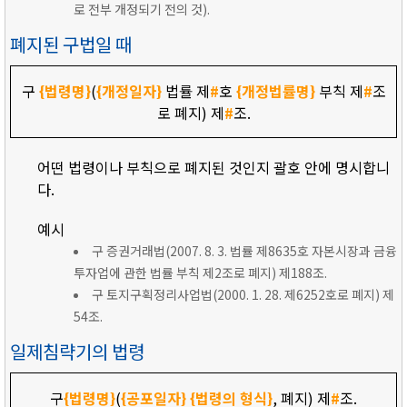
로 전부 개정되기 전의 것).
폐지된 구법일 때
구
{법령명}
(
{개정일자}
법률 제
#
호
{개정법률명}
부칙 제
#
조
로 폐지) 제
#
조.
어떤 법령이나 부칙으로 폐지된 것인지 괄호 안에 명시합니
다.
예시
구 증권거래법(2007. 8. 3. 법률 제8635호 자본시장과 금융
투자업에 관한 법률 부칙 제2조로 폐지) 제188조.
구 토지구획정리사업법(2000. 1. 28. 제6252호로 폐지) 제
54조.
일제침략기의 법령
구
{법령명}
(
{공포일자}
{법령의 형식}
, 폐지) 제
#
조.