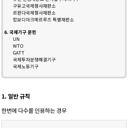
구유고국제형사재판소
르완다국제형사재판소
캄보디아크메르루즈 특별재판소
6. 국제기구 문헌
UN
WTO
GATT
국제투자분쟁해결기구
국제노동기구
1. 일반 규칙
한번에 다수를 인용하는 경우