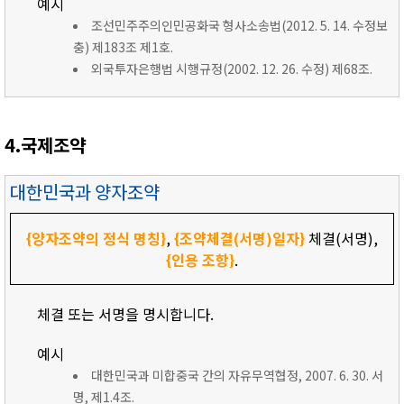
예시
조선민주주의인민공화국 형사소송법(2012. 5. 14. 수정보
충) 제183조 제1호.
외국투자은행법 시행규정(2002. 12. 26. 수정) 제68조.
4.국제조약
대한민국과 양자조약
{양자조약의 정식 명칭}
,
{조약체결(서명)일자}
체결(서명),
{인용 조항}
.
체결 또는 서명을 명시합니다.
예시
대한민국과 미합중국 간의 자유무역협정, 2007. 6. 30. 서
명, 제1.4조.