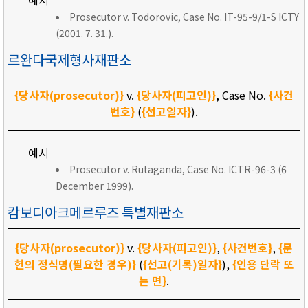
예시
Prosecutor v. Todorovic, Case No. IT-95-9/1-S ICTY
(2001. 7. 31.).
르완다국제형사재판소
{당사자(prosecutor)}
v.
{당사자(피고인)}
, Case No.
{사건
번호}
(
{선고일자}
).
예시
Prosecutor v. Rutaganda, Case No. ICTR-96-3 (6
December 1999).
캄보디아크메르루즈 특별재판소
{당사자(prosecutor)}
v.
{당사자(피고인)}
,
{사건번호}
,
{문
헌의 정식명(필요한 경우)}
(
{선고(기록)일자}
),
{인용 단락 또
는 면}
.