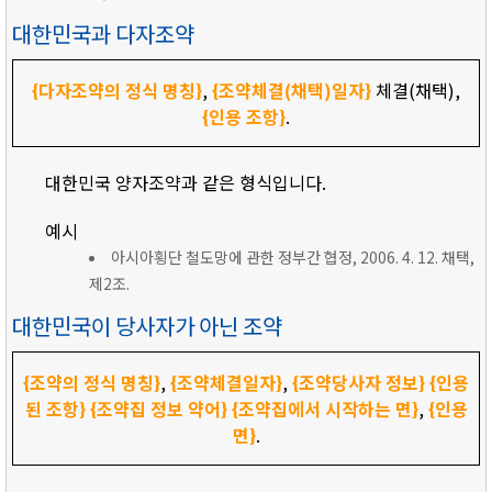
대한민국과 다자조약
{다자조약의 정식 명칭}
,
{조약체결(채택)일자}
체결(채택),
{인용 조항}
.
대한민국 양자조약과 같은 형식입니다.
예시
아시아횡단 철도망에 관한 정부간 협정, 2006. 4. 12. 채택,
제2조.
대한민국이 당사자가 아닌 조약
{조약의 정식 명칭}
,
{조약체결일자}
,
{조약당사자 정보}
{인용
된 조항}
{조약집 정보 약어}
{조약집에서 시작하는 면}
,
{인용
면}
.