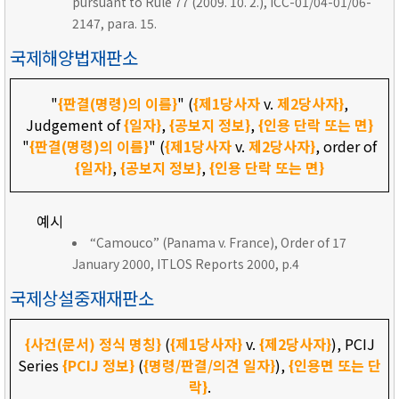
pursuant to Rule 77 (2009. 10. 2.), ICC-01/04-01/06-
2147, para. 15.
국제해양법재판소
"
{판결(명령)의 이름}
" (
{제1당사자
v.
제2당사자}
,
Judgement of
{일자}
,
{공보지 정보}
,
{인용 단락 또는 면}
"
{판결(명령)의 이름}
" (
{제1당사자
v.
제2당사자}
, order of
{일자}
,
{공보지 정보}
,
{인용 단락 또는 면}
예시
“Camouco” (Panama v. France), Order of 17
January 2000, ITLOS Reports 2000, p.4
국제상설중재재판소
{사건(문서) 정식 명칭}
(
{제1당사자}
v.
{제2당사자}
), PCIJ
Series
{PCIJ 정보}
(
{명령/판결/의견 일자}
),
{인용면 또는 단
락}
.