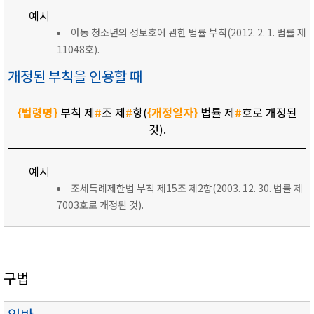
예시
아동 청소년의 성보호에 관한 법률 부칙(2012. 2. 1. 법률 제
11048호).
개정된 부칙을 인용할 때
{법령명}
부칙 제
#
조 제
#
항(
{개정일자}
법률 제
#
호로 개정된
것).
예시
조세특례제한법 부칙 제15조 제2항(2003. 12. 30. 법률 제
7003호로 개정된 것).
구법