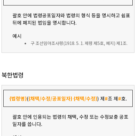
괄호 안에 법령공포일자와 법령의 형식 등을 명시하고 쉼표
뒤에 폐지된 법임을 명시합니다.
예시
구 조선임야조사령(1918. 5. 1. 제령 제5호, 폐지) 제1조.
북한법령
{법령명}
(
{채택/수정/공포일자}
{채택/수정}
) 제
#
조 제
#
호.
괄호 안에 인용되는 법령의 채택, 수정 또는 수정보충 공포
일자를 씁니다.