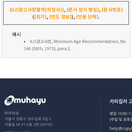
{ILO권고사항협약(의정서)}
,
{문서 정식 명칭}
,
{문서번호}
(
{회기}
,
{연도 정보}
),
{인용 단락}
.
예시
ILO권고사항, Minimum Age Recommendation, No.
146 (58th, 1973), para.2.
카피킬러 
㈜무하유
평일 10:00~17
서울시 성동구 성수일로 8길 5
(주말 및 공휴
서울숲 SK V1 A동 2층 (04793)
help@copyk