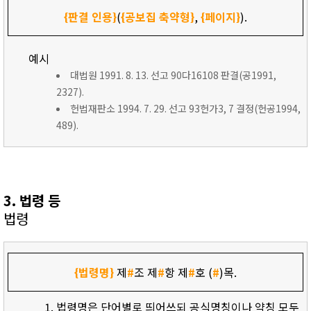
{판결 인용}
(
{공보집 축약형}
,
{페이지}
).
예시
대법원 1991. 8. 13. 선고 90다16108 판결(공1991,
2327).
헌법재판소 1994. 7. 29. 선고 93헌가3, 7 결정(헌공1994,
489).
3. 법령 등
법령
{법령명}
제
#
조 제
#
항 제
#
호 (
#
)목.
법령명은 단어별로 띄어쓰되 공식명칭이나 약칭 모두