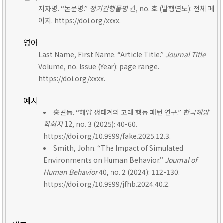
저자명. “논문명.”
정기간행물명
권, no. 호 (발행연도): 전체 페
이지. https://doi.org/xxxx.
영어
Last Name, First Name. “Article Title.”
Journal Title
Volume, no. Issue (Year): page range.
https://doi.org/xxxx.
예시
홍길동. “해양 생태계의 고래 행동 패턴 연구.”
한국해양
학회지
12, no. 3 (2025): 40-60.
https://doi.org/10.9999/fake.2025.12.3.
Smith, John. “The Impact of Simulated
Environments on Human Behavior.”
Journal of
Human Behavior
40, no. 2 (2024): 112-130.
https://doi.org/10.9999/jfhb.2024.40.2.