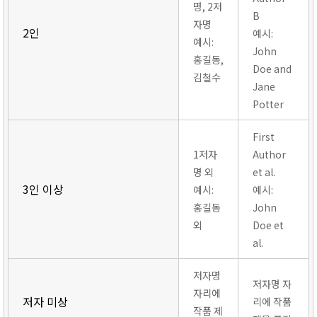
명, 2저
B
자명
2인
예시:
예시:
John
홍길동,
Doe and
김철수
Jane
Potter
First
1저자
Author
명 외
et al.
3인 이상
예시:
예시:
홍길동
John
외
Doe et
al.
저자명
저자명 자
자리에
저자 미상
리에 작품
작품 제