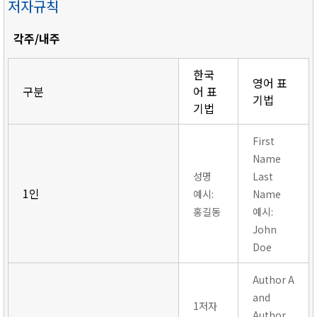
저자규칙
각주/내주
한국
영어 표
구분
어 표
기법
기법
First
Name
성명
Last
1인
예시:
Name
홍길동
예시:
John
Doe
Author A
and
1저자
Author