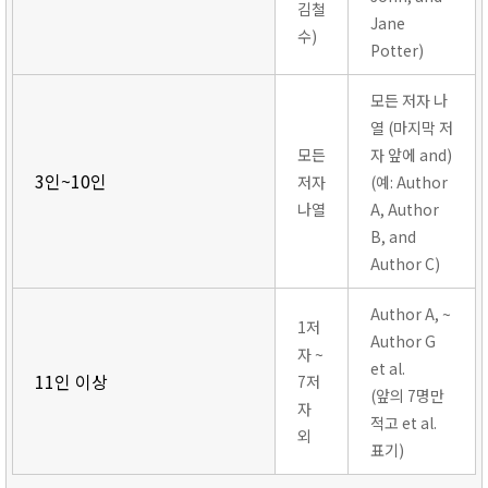
김철
Jane
수)
Potter)
모든 저자 나
열 (마지막 저
모든
자 앞에 and)
3인~10인
저자
(예: Author
나열
A, Author
B, and
Author C)
Author A, ~
1저
Author G
자 ~
et al.
11인 이상
7저
(앞의 7명만
자
적고 et al.
외
표기)