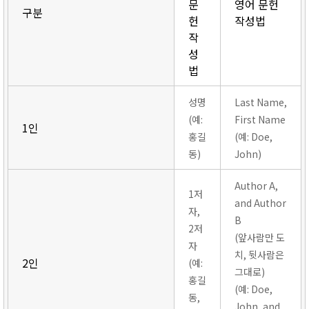
문
영어 문헌
구분
헌
작성법
작
성
법
성명
Last Name,
(예:
First Name
1인
홍길
(예: Doe,
동)
John)
Author A,
1저
and Author
자,
B
2저
(앞사람만 도
자
치, 뒷사람은
2인
(예:
그대로)
홍길
(예: Doe,
동,
John, and