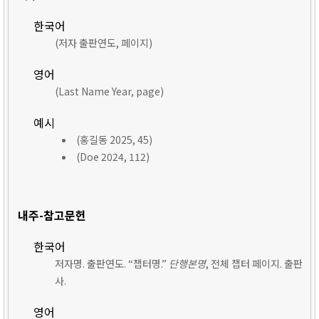
한국어
(저자 출판연도, 페이지)
영어
(Last Name Year, page)
예시
(홍길동 2025, 45)
(Doe 2024, 112)
내주-참고문헌
한국어
저자명. 출판연도. “챕터명.”
단행본명
, 전체 챕터 페이지. 출판
사.
영어