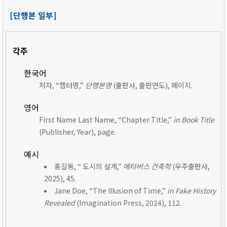
[단행본 일부]
각주
한국어
저자, “챕터명,”
단행본명
(출판사, 출판연도), 페이지.
영어
First Name Last Name, “Chapter Title,”
in Book Title
(Publisher, Year), page.
예시
홍길동, “ 도시의 설계,”
메타버스 건축학
(우주출판사,
2025), 45.
Jane Doe, “The Illusion of Time,”
in Fake History
Revealed
(Imagination Press, 2024), 112.