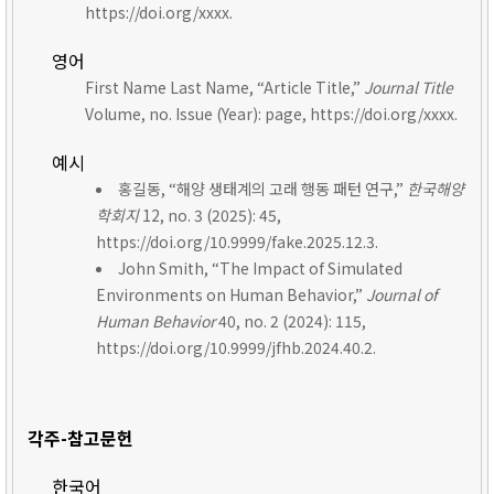
https://doi.org/xxxx.
영어
First Name Last Name, “Article Title,”
Journal Title
Volume, no. Issue (Year): page, https://doi.org/xxxx.
예시
홍길동, “해양 생태계의 고래 행동 패턴 연구,”
한국해양
학회지
12, no. 3 (2025): 45,
https://doi.org/10.9999/fake.2025.12.3.
John Smith, “The Impact of Simulated
Environments on Human Behavior,”
Journal of
Human Behavior
40, no. 2 (2024): 115,
https://doi.org/10.9999/jfhb.2024.40.2.
각주-참고문헌
한국어