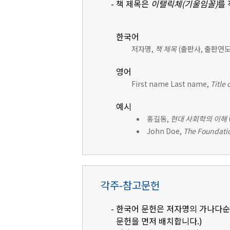
- 책 제목은
이탤릭체(기울임꼴)
를
한국어
저자명,
책 제목
(출판사, 출판연도)
영어
First name Last name,
Title 
예시
홍길동,
현대 사회학의 이해
John Doe,
The Foundatio
각주-참고문헌
- 한국어 문헌은 저자명의 가나다순으
문헌을 먼저 배치합니다.)