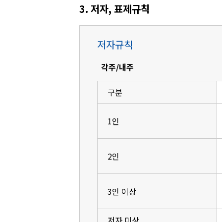
3. 저자, 표제규칙
저자규칙
각주/내주
구분
1인
2인
3인 이상
저자 미상