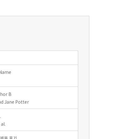
 Name
thor B
d Jane Potter
.
al.
 제목 표기