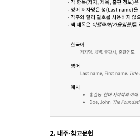
- 각 항목(저자, 제목, 출판 정보)
- 영어 저자명은 성(Last name)을 먼
- 각주와 달리 괄호를 사용하지 않
- 책 제목은
이탤릭체(기울임꼴)
를
한국어
저자명.
제목
. 출판사, 출판연도.
영어
Last name, First name.
Title
예시
홍길동.
현대 사회학의 이해
Doe, John.
The Foundati
2. 내주-참고문헌