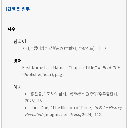
[단행본 일부]
각주
한국어
저자, “챕터명,”
단행본명
(출판사, 출판연도), 페이지.
영어
First Name Last Name, “Chapter Title,”
in Book Title
(Publisher, Year), page.
예시
홍길동, “ 도시의 설계,”
메타버스 건축학
(우주출판사,
2025), 45.
Jane Doe, “The Illusion of Time,”
in Fake History
Revealed
(Imagination Press, 2024), 112.