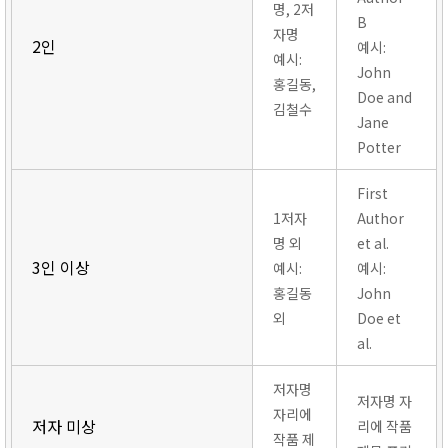
명, 2저
B
자명
2인
예시:
예시:
John
홍길동,
Doe and
김철수
Jane
Potter
First
1저자
Author
명 외
et al.
3인 이상
예시:
예시:
홍길동
John
외
Doe et
al.
저자명
저자명 자
자리에
저자 미상
리에 작품
작품 제