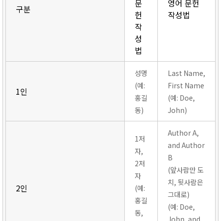
문
영어 문헌
구분
헌
작성법
작
성
법
성명
Last Name,
(예:
First Name
1인
홍길
(예: Doe,
동)
John)
Author A,
1저
and Author
자,
B
2저
(앞사람만 도
자
치, 뒷사람은
2인
(예:
그대로)
홍길
(예: Doe,
동,
John, and