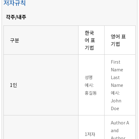
저자규칙
각주/내주
한국
영어 표
구분
어 표
기법
기법
First
Name
성명
Last
1인
예시:
Name
홍길동
예시:
John
Doe
Author A
and
1저자
Author