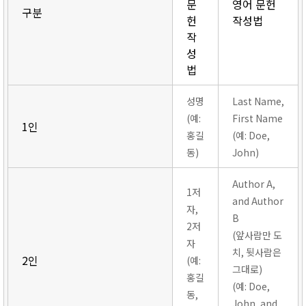
문
영어 문헌
구분
헌
작성법
작
성
법
성명
Last Name,
(예:
First Name
1인
홍길
(예: Doe,
동)
John)
Author A,
1저
and Author
자,
B
2저
(앞사람만 도
자
치, 뒷사람은
2인
(예:
그대로)
홍길
(예: Doe,
동,
John, and