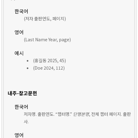
한국어
(저자 출판연도, 페이지)
영어
(Last Name Year, page)
예시
(홍길동 2025, 45)
(Doe 2024, 112)
내주-참고문헌
한국어
저자명. 출판연도. “챕터명.”
단행본명
, 전체 챕터 페이지. 출판
사.
영어