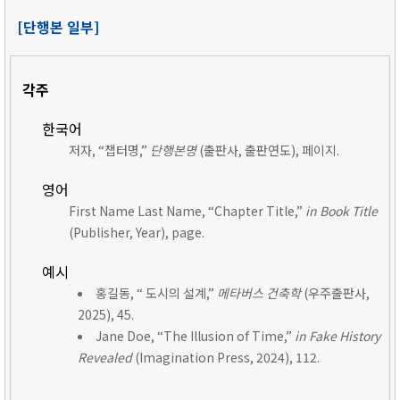
[단행본 일부]
각주
한국어
저자, “챕터명,”
단행본명
(출판사, 출판연도), 페이지.
영어
First Name Last Name, “Chapter Title,”
in Book Title
(Publisher, Year), page.
예시
홍길동, “ 도시의 설계,”
메타버스 건축학
(우주출판사,
2025), 45.
Jane Doe, “The Illusion of Time,”
in Fake History
Revealed
(Imagination Press, 2024), 112.