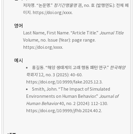
저자명. “논문명.”
정기간행물명
권, no. 호 (발행연도): 전체 페
이지. https://doi.org/xxxx.
영어
Last Name, First Name. “Article Title.”
Journal Title
Volume, no. Issue (Year): page range.
https://doi.org/xxxx.
예시
홍길동. “해양 생태계의 고래 행동 패턴 연구.”
한국해양
학회지
12, no. 3 (2025): 40-60.
https://doi.org/10.9999/fake.2025.12.3.
Smith, John. “The Impact of Simulated
Environments on Human Behavior.”
Journal of
Human Behavior
40, no. 2 (2024): 112-130.
https://doi.org/10.9999/jfhb.2024.40.2.