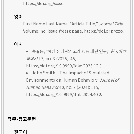
https://doi.org/xxxx.
영어
First Name Last Name, “Article Title,”
Journal Title
Volume, no. Issue (Year): page, https://doi.org/xxxx.
예시
홍길동, “해양 생태계의 고래 행동 패턴 연구,”
한국해양
학회지
12, no. 3 (2025): 45,
https://doi.org/10.9999/fake.2025.12.3.
John Smith, “The Impact of Simulated
Environments on Human Behavior,”
Journal of
Human Behavior
40, no. 2 (2024): 115,
https://doi.org/10.9999/jfhb.2024.40.2.
각주-참고문헌
한국어