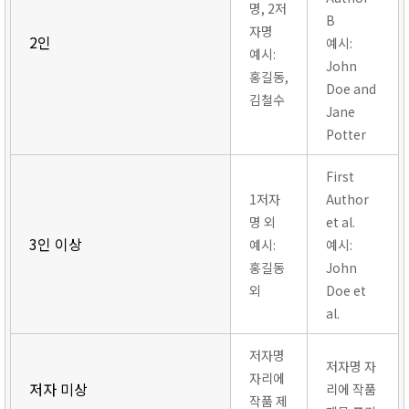
명, 2저
B
자명
2인
예시:
예시:
John
홍길동,
Doe and
김철수
Jane
Potter
First
1저자
Author
명 외
et al.
3인 이상
예시:
예시:
홍길동
John
외
Doe et
al.
저자명
저자명 자
자리에
저자 미상
리에 작품
작품 제