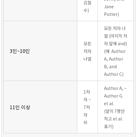
김철
Jane
수)
Potter)
모든 저자 나
열 (마지막 저
모든
자 앞에 and)
3인~10인
저자
(예: Author
나열
A, Author
B, and
Author C)
Author A, ~
1저
Author G
자 ~
et al.
11인 이상
7저
(앞의 7명만
자
적고 et al.
외
표기)