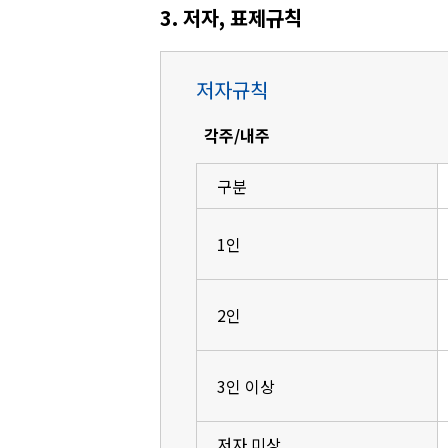
3. 저자, 표제규칙
저자규칙
각주/내주
구분
1인
2인
3인 이상
저자 미상