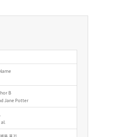
 Name
thor B
d Jane Potter
.
al.
 제목 표기