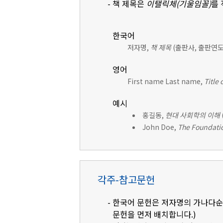
- 책 제목은
이탤릭체(기울임꼴)
를
한국어
저자명,
책 제목
(출판사, 출판연도)
영어
First name Last name,
Title 
예시
홍길동,
현대 사회학의 이해
John Doe,
The Foundatio
각주-참고문헌
- 한국어 문헌은 저자명의 가나다순으
문헌을 먼저 배치합니다.)