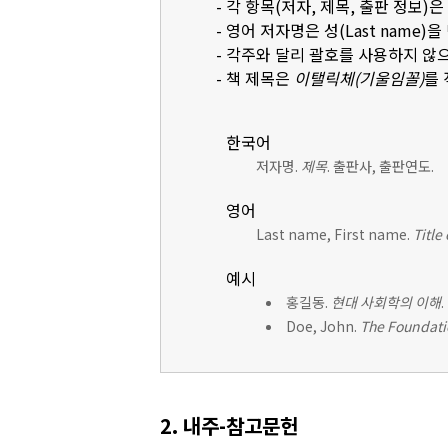
- 각 항목(저자, 제목, 출판 정보)
- 영어 저자명은 성(Last name)을 먼
- 각주와 달리 괄호를 사용하지 않
- 책 제목은
이탤릭체(기울임꼴)
를
한국어
저자명.
제목
. 출판사, 출판연도.
영어
Last name, First name.
Title
예시
홍길동.
현대 사회학의 이해
Doe, John.
The Foundati
2. 내주-참고문헌