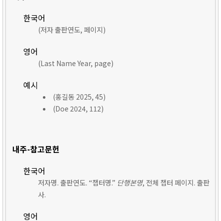
한국어
(저자 출판연도, 페이지)
영어
(Last Name Year, page)
예시
(홍길동 2025, 45)
(Doe 2024, 112)
내주-참고문헌
한국어
저자명. 출판연도. “챕터명.”
단행본명
, 전체 챕터 페이지. 출판
사.
영어