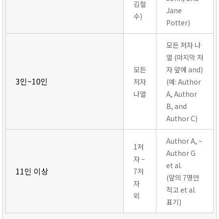
김철
Jane
수)
Potter)
모든 저자 나
열 (마지막 저
모든
자 앞에 and)
3인~10인
저자
(예: Author
나열
A, Author
B, and
Author C)
Author A, ~
1저
Author G
자 ~
et al.
11인 이상
7저
(앞의 7명만
자
적고 et al.
외
표기)