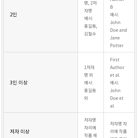
명, 2저
B
자명
2인
예시:
예시:
John
홍길동,
Doe and
김철수
Jane
Potter
First
1저자
Author
명 외
et al.
3인 이상
예시:
예시:
홍길동
John
외
Doe et
al.
저자명
저자명 자
자리에
저자 미상
리에 작품
작품 제