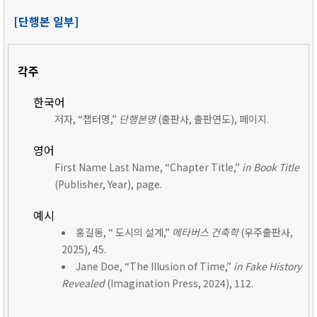
[단행본 일부]
각주
한국어
저자, “챕터명,”
단행본명
(출판사, 출판연도), 페이지.
영어
First Name Last Name, “Chapter Title,”
in Book Title
(Publisher, Year), page.
예시
홍길동, “ 도시의 설계,”
메타버스 건축학
(우주출판사,
2025), 45.
Jane Doe, “The Illusion of Time,”
in Fake History
Revealed
(Imagination Press, 2024), 112.