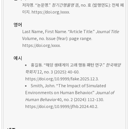
저자명. “논문명.”
정기간행물명
권, no. 호 (발행연도): 전체 페
이지. https://doi.org/xxxx.
영어
Last Name, First Name. “Article Title.”
Journal Title
Volume, no. Issue (Year): page range.
https://doi.org/xxxx.
예시
홍길동. “해양 생태계의 고래 행동 패턴 연구.”
한국해양
학회지
12, no. 3 (2025): 40-60.
https://doi.org/10.9999/fake.2025.12.3.
Smith, John. “The Impact of Simulated
Environments on Human Behavior.”
Journal of
Human Behavior
40, no. 2 (2024): 112-130.
https://doi.org/10.9999/jfhb.2024.40.2.