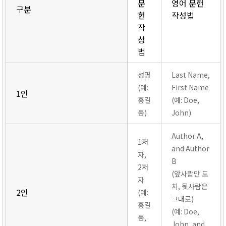
문
영어 문헌
구분
헌
작성법
작
성
법
성명
Last Name,
(예:
First Name
1인
홍길
(예: Doe,
동)
John)
Author A,
1저
and Author
자,
B
2저
(앞사람만 도
자
치, 뒷사람은
2인
(예:
그대로)
홍길
(예: Doe,
동,
John, and