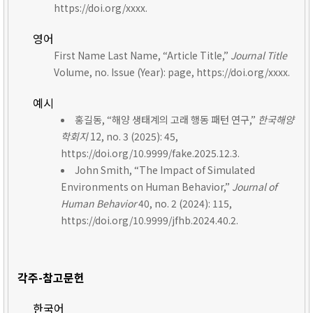
https://doi.org/xxxx.
영어
First Name Last Name, “Article Title,”
Journal Title
Volume, no. Issue (Year): page, https://doi.org/xxxx.
예시
홍길동, “해양 생태계의 고래 행동 패턴 연구,”
한국해양
학회지
12, no. 3 (2025): 45,
https://doi.org/10.9999/fake.2025.12.3.
John Smith, “The Impact of Simulated
Environments on Human Behavior,”
Journal of
Human Behavior
40, no. 2 (2024): 115,
https://doi.org/10.9999/jfhb.2024.40.2.
각주-참고문헌
한국어