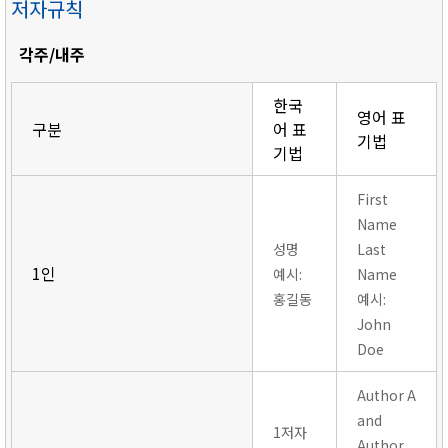
저자규칙
각주/내주
한국
영어 표
구분
어 표
기법
기법
First
Name
성명
Last
1인
예시:
Name
홍길동
예시:
John
Doe
Author A
and
1저자
Author