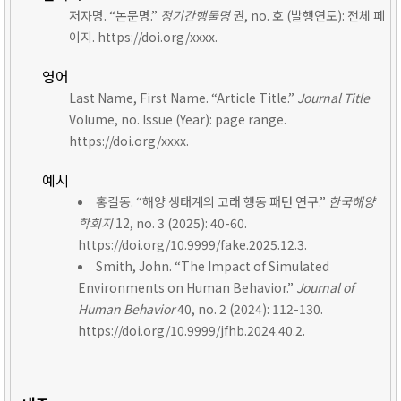
저자명. “논문명.”
정기간행물명
권, no. 호 (발행연도): 전체 페
이지. https://doi.org/xxxx.
영어
Last Name, First Name. “Article Title.”
Journal Title
Volume, no. Issue (Year): page range.
https://doi.org/xxxx.
예시
홍길동. “해양 생태계의 고래 행동 패턴 연구.”
한국해양
학회지
12, no. 3 (2025): 40-60.
https://doi.org/10.9999/fake.2025.12.3.
Smith, John. “The Impact of Simulated
Environments on Human Behavior.”
Journal of
Human Behavior
40, no. 2 (2024): 112-130.
https://doi.org/10.9999/jfhb.2024.40.2.