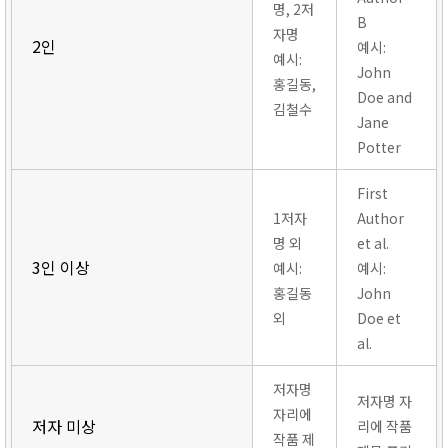
명, 2저
B
자명
2인
예시:
예시:
John
홍길동,
Doe and
김철수
Jane
Potter
First
1저자
Author
명 외
et al.
3인 이상
예시:
예시:
홍길동
John
외
Doe et
al.
저자명
저자명 자
자리에
저자 미상
리에 작품
작품 제