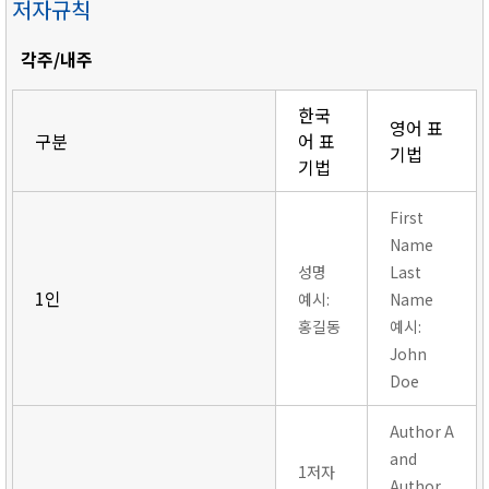
저자규칙
각주/내주
한국
영어 표
구분
어 표
기법
기법
First
Name
성명
Last
1인
예시:
Name
홍길동
예시:
John
Doe
Author A
and
1저자
Author