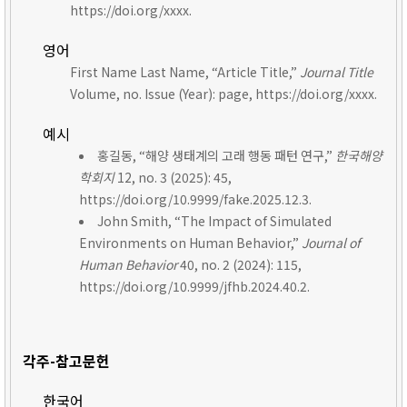
https://doi.org/xxxx.
영어
First Name Last Name, “Article Title,”
Journal Title
Volume, no. Issue (Year): page, https://doi.org/xxxx.
예시
홍길동, “해양 생태계의 고래 행동 패턴 연구,”
한국해양
학회지
12, no. 3 (2025): 45,
https://doi.org/10.9999/fake.2025.12.3.
John Smith, “The Impact of Simulated
Environments on Human Behavior,”
Journal of
Human Behavior
40, no. 2 (2024): 115,
https://doi.org/10.9999/jfhb.2024.40.2.
각주-참고문헌
한국어