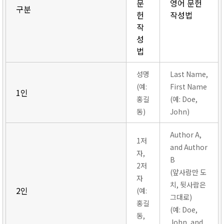
문
영어 문헌
구분
헌
작성법
작
성
법
성명
Last Name,
(예:
First Name
1인
홍길
(예: Doe,
동)
John)
Author A,
1저
and Author
자,
B
2저
(앞사람만 도
자
치, 뒷사람은
2인
(예:
그대로)
홍길
(예: Doe,
동,
John, and