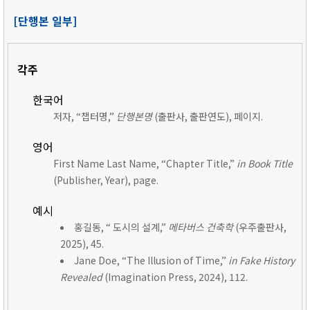
[단행본 일부]
각주
한국어
저자, “챕터명,”
단행본명
(출판사, 출판연도), 페이지.
영어
First Name Last Name, “Chapter Title,”
in Book Title
(Publisher, Year), page.
예시
홍길동, “ 도시의 설계,”
메타버스 건축학
(우주출판사,
2025), 45.
Jane Doe, “The Illusion of Time,”
in Fake History
Revealed
(Imagination Press, 2024), 112.