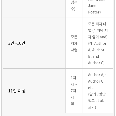
김철
Jane
수)
Potter)
모든 저자 나
열 (마지막 저
모든
자 앞에 and)
3인~10인
저자
(예: Author
나열
A, Author
B, and
Author C)
Author A, ~
1저
Author G
자 ~
et al.
11인 이상
7저
(앞의 7명만
자
적고 et al.
외
표기)