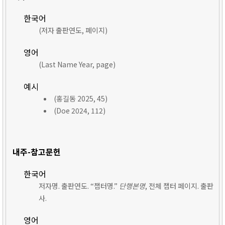
한국어
(저자 출판연도, 페이지)
영어
(Last Name Year, page)
예시
(홍길동 2025, 45)
(Doe 2024, 112)
내주-참고문헌
한국어
저자명. 출판연도. “챕터명.”
단행본명
, 전체 챕터 페이지. 출판
사.
영어