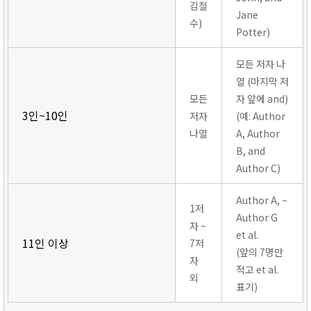
김철
Jane
수)
Potter)
모든 저자 나
열 (마지막 저
모든
자 앞에 and)
3인~10인
저자
(예: Author
나열
A, Author
B, and
Author C)
Author A, ~
1저
Author G
자 ~
et al.
11인 이상
7저
(앞의 7명만
자
적고 et al.
외
표기)