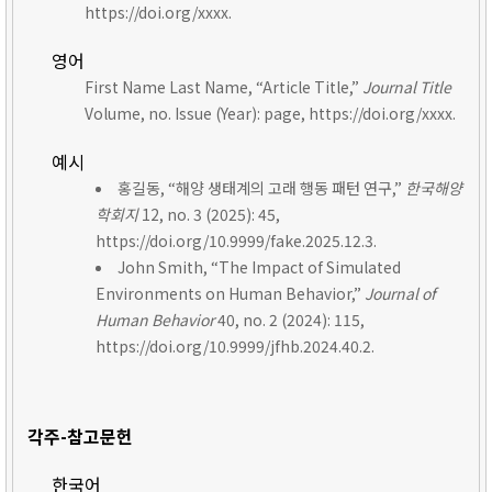
https://doi.org/xxxx.
영어
First Name Last Name, “Article Title,”
Journal Title
Volume, no. Issue (Year): page, https://doi.org/xxxx.
예시
홍길동, “해양 생태계의 고래 행동 패턴 연구,”
한국해양
학회지
12, no. 3 (2025): 45,
https://doi.org/10.9999/fake.2025.12.3.
John Smith, “The Impact of Simulated
Environments on Human Behavior,”
Journal of
Human Behavior
40, no. 2 (2024): 115,
https://doi.org/10.9999/jfhb.2024.40.2.
각주-참고문헌
한국어