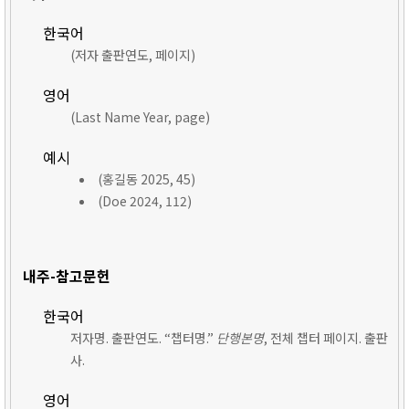
한국어
(저자 출판연도, 페이지)
영어
(Last Name Year, page)
예시
(홍길동 2025, 45)
(Doe 2024, 112)
내주-참고문헌
한국어
저자명. 출판연도. “챕터명.”
단행본명
, 전체 챕터 페이지. 출판
사.
영어