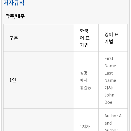
저자규칙
각주/내주
한국
영어 표
구분
어 표
기법
기법
First
Name
성명
Last
1인
예시:
Name
홍길동
예시:
John
Doe
Author A
and
1저자
Author