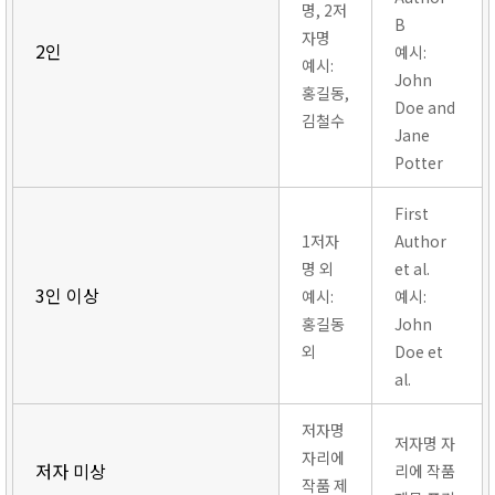
명, 2저
B
자명
2인
예시:
예시:
John
홍길동,
Doe and
김철수
Jane
Potter
First
1저자
Author
명 외
et al.
3인 이상
예시:
예시:
홍길동
John
외
Doe et
al.
저자명
저자명 자
자리에
저자 미상
리에 작품
작품 제