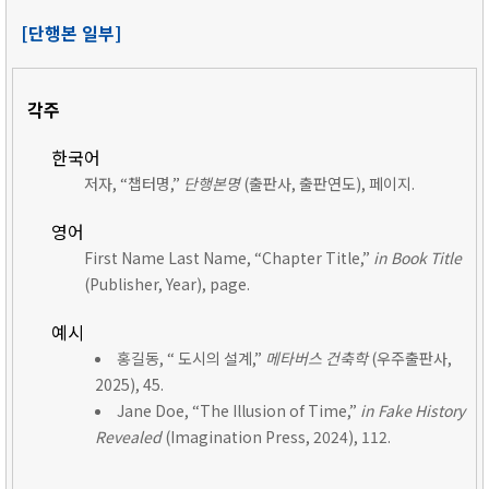
[단행본 일부]
각주
한국어
저자, “챕터명,”
단행본명
(출판사, 출판연도), 페이지.
영어
First Name Last Name, “Chapter Title,”
in Book Title
(Publisher, Year), page.
예시
홍길동, “ 도시의 설계,”
메타버스 건축학
(우주출판사,
2025), 45.
Jane Doe, “The Illusion of Time,”
in Fake History
Revealed
(Imagination Press, 2024), 112.