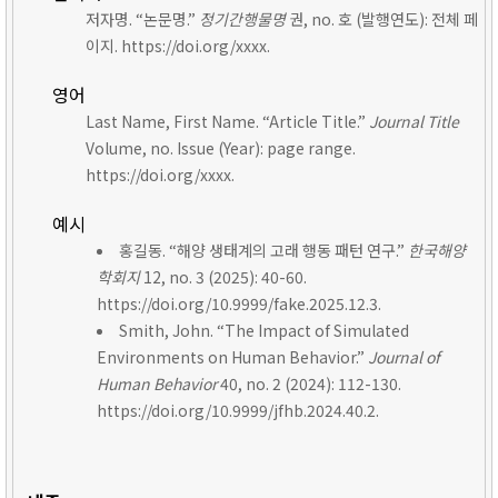
저자명. “논문명.”
정기간행물명
권, no. 호 (발행연도): 전체 페
이지. https://doi.org/xxxx.
영어
Last Name, First Name. “Article Title.”
Journal Title
Volume, no. Issue (Year): page range.
https://doi.org/xxxx.
예시
홍길동. “해양 생태계의 고래 행동 패턴 연구.”
한국해양
학회지
12, no. 3 (2025): 40-60.
https://doi.org/10.9999/fake.2025.12.3.
Smith, John. “The Impact of Simulated
Environments on Human Behavior.”
Journal of
Human Behavior
40, no. 2 (2024): 112-130.
https://doi.org/10.9999/jfhb.2024.40.2.