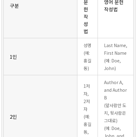
문
영어 문헌
구분
헌
작성법
작
성
법
성명
Last Name,
(예:
First Name
1인
홍길
(예: Doe,
동)
John)
Author A,
1저
and Author
자,
B
2저
(앞사람만 도
자
치, 뒷사람은
2인
(예:
그대로)
홍길
(예: Doe,
동,
John, and