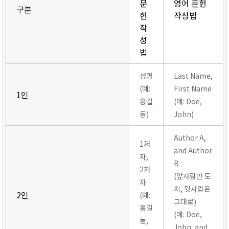
문
영어 문헌
구분
헌
작성법
작
성
법
성명
Last Name,
(예:
First Name
1인
홍길
(예: Doe,
동)
John)
Author A,
1저
and Author
자,
B
2저
(앞사람만 도
자
치, 뒷사람은
2인
(예:
그대로)
홍길
(예: Doe,
동,
John, and