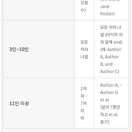
김철
Jane
수)
Potter)
모든 저자 나
열 (마지막 저
모든
자 앞에 and)
3인~10인
저자
(예: Author
나열
A, Author
B, and
Author C)
Author A, ~
1저
Author G
자 ~
et al.
11인 이상
7저
(앞의 7명만
자
적고 et al.
외
표기)