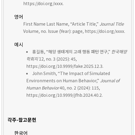
https://doi.org/xxxx.
영어
First Name Last Name, “Article Title,”
Journal Title
Volume, no. Issue (Year): page, https://doi.org/xxxx.
예시
홍길동, “해양 생태계의 고래 행동 패턴 연구,”
한국해양
학회지
12, no. 3 (2025): 45,
https://doi.org/10.9999/fake.2025.12.3.
John Smith, “The Impact of Simulated
Environments on Human Behavior,”
Journal of
Human Behavior
40, no. 2 (2024): 115,
https://doi.org/10.9999/jfhb.2024.40.2.
각주-참고문헌
한국어