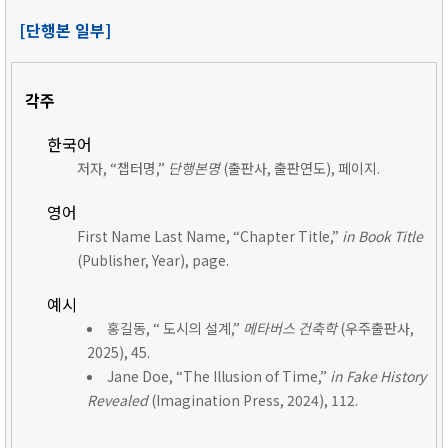
[단행본 일부]
각주
한국어
저자, “챕터명,”
단행본명
(출판사, 출판연도), 페이지.
영어
First Name Last Name, “Chapter Title,”
in Book Title
(Publisher, Year), page.
예시
홍길동, “ 도시의 설계,”
메타버스 건축학
(우주출판사,
2025), 45.
Jane Doe, “The Illusion of Time,”
in Fake History
Revealed
(Imagination Press, 2024), 112.