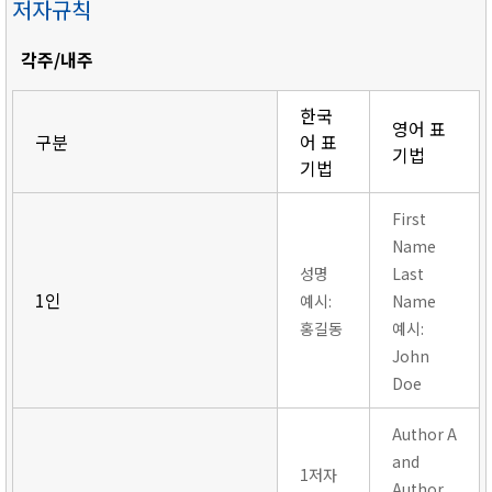
저자규칙
각주/내주
한국
영어 표
구분
어 표
기법
기법
First
Name
성명
Last
1인
예시:
Name
홍길동
예시:
John
Doe
Author A
and
1저자
Author