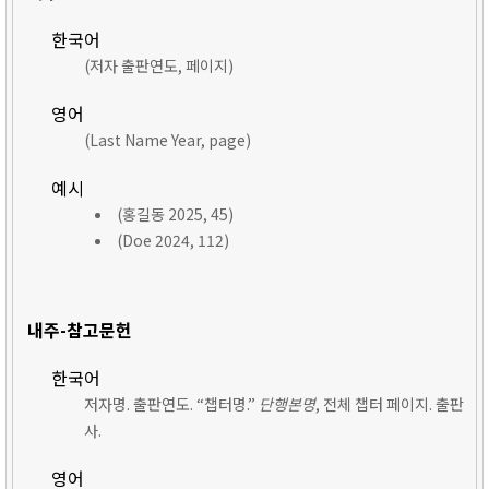
한국어
(저자 출판연도, 페이지)
영어
(Last Name Year, page)
예시
(홍길동 2025, 45)
(Doe 2024, 112)
내주-참고문헌
한국어
저자명. 출판연도. “챕터명.”
단행본명
, 전체 챕터 페이지. 출판
사.
영어