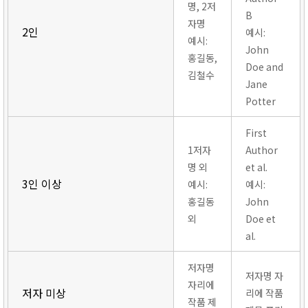
명, 2저
B
자명
2인
예시:
예시:
John
홍길동,
Doe and
김철수
Jane
Potter
First
1저자
Author
명 외
et al.
3인 이상
예시:
예시:
홍길동
John
외
Doe et
al.
저자명
저자명 자
자리에
저자 미상
리에 작품
작품 제