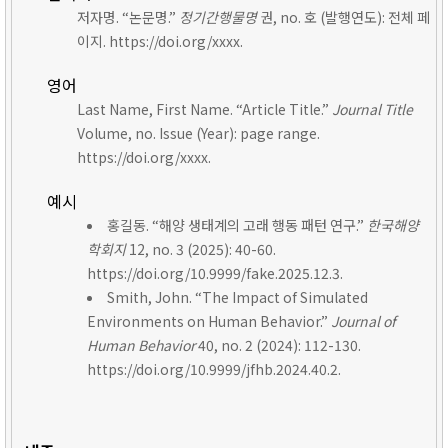
저자명. “논문명.”
정기간행물명
권, no. 호 (발행연도): 전체 페
이지. https://doi.org/xxxx.
영어
Last Name, First Name. “Article Title.”
Journal Title
Volume, no. Issue (Year): page range.
https://doi.org/xxxx.
예시
홍길동. “해양 생태계의 고래 행동 패턴 연구.”
한국해양
학회지
12, no. 3 (2025): 40-60.
https://doi.org/10.9999/fake.2025.12.3.
Smith, John. “The Impact of Simulated
Environments on Human Behavior.”
Journal of
Human Behavior
40, no. 2 (2024): 112-130.
https://doi.org/10.9999/jfhb.2024.40.2.