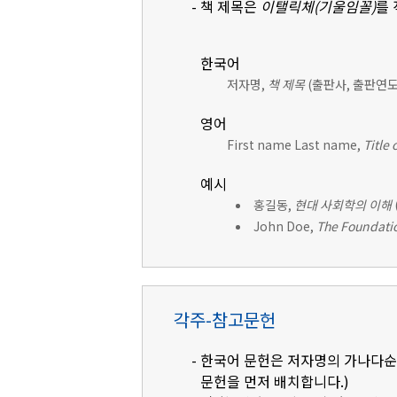
- 책 제목은
이탤릭체(기울임꼴)
를
한국어
저자명,
책 제목
(출판사, 출판연도)
영어
First name Last name,
Title 
예시
홍길동,
현대 사회학의 이해
John Doe,
The Foundatio
각주-참고문헌
- 한국어 문헌은 저자명의 가나다순으
문헌을 먼저 배치합니다.)