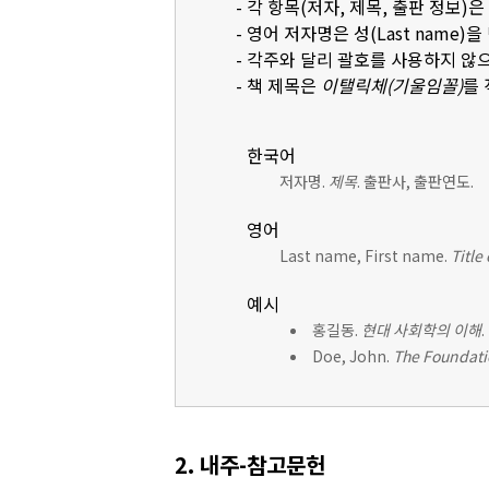
- 각 항목(저자, 제목, 출판 정보)
- 영어 저자명은 성(Last name)을 먼
- 각주와 달리 괄호를 사용하지 않
- 책 제목은
이탤릭체(기울임꼴)
를
한국어
저자명.
제목
. 출판사, 출판연도.
영어
Last name, First name.
Title
예시
홍길동.
현대 사회학의 이해
Doe, John.
The Foundati
2. 내주-참고문헌