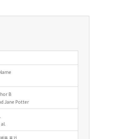
 Name
thor B
d Jane Potter
.
al.
 제목 표기