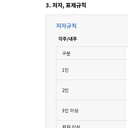
3. 저자, 표제규칙
저자규칙
각주/내주
구분
1인
2인
3인 이상
저자 미상