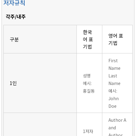
저자규칙
각주/내주
한국
영어 표
구분
어 표
기법
기법
First
Name
성명
Last
1인
예시:
Name
홍길동
예시:
John
Doe
Author A
and
1저자
Author