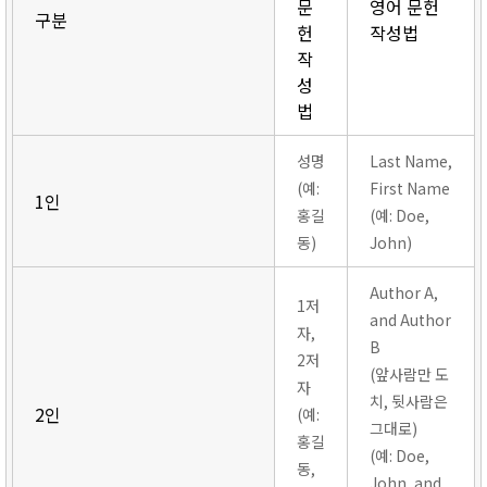
문
영어 문헌
구분
헌
작성법
작
성
법
성명
Last Name,
(예:
First Name
1인
홍길
(예: Doe,
동)
John)
Author A,
1저
and Author
자,
B
2저
(앞사람만 도
자
치, 뒷사람은
2인
(예:
그대로)
홍길
(예: Doe,
동,
John, and