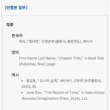
[단행본 일부]
각주
한국어
저자, “챕터명,”
단행본명
(출판사, 출판연도), 페이지.
영어
First Name Last Name, “Chapter Title,”
in Book Title
(Publisher, Year), page.
예시
홍길동, “ 도시의 설계,”
메타버스 건축학
(우주출판사,
2025), 45.
Jane Doe, “The Illusion of Time,”
in Fake History
Revealed
(Imagination Press, 2024), 112.