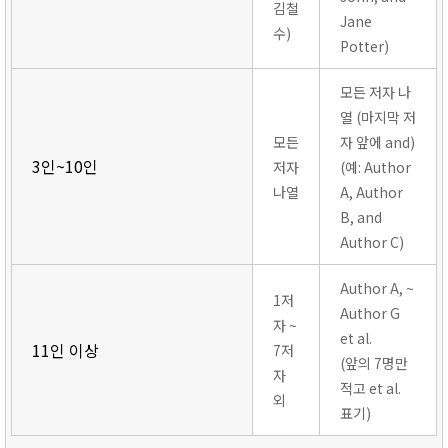
김철
Jane
수)
Potter)
모든 저자 나
열 (마지막 저
모든
자 앞에 and)
3인~10인
저자
(예: Author
나열
A, Author
B, and
Author C)
Author A, ~
1저
Author G
자 ~
et al.
11인 이상
7저
(앞의 7명만
자
적고 et al.
외
표기)