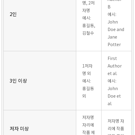
명, 2저
B
자명
2인
예시:
예시:
John
홍길동,
Doe and
김철수
Jane
Potter
First
1저자
Author
명 외
et al.
3인 이상
예시:
예시:
홍길동
John
외
Doe et
al.
저자명
저자명 자
자리에
저자 미상
리에 작품
작품 제