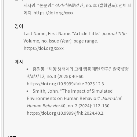
저자명. “논문명.”
정기간행물명
권, no. 호 (발행연도): 전체 페
이지. https://doi.org/xxxx.
영어
Last Name, First Name. “Article Title.”
Journal Title
Volume, no. Issue (Year): page range.
https://doi.org/xxxx.
예시
홍길동. “해양 생태계의 고래 행동 패턴 연구.”
한국해양
학회지
12, no. 3 (2025): 40-60.
https://doi.org/10.9999/fake.2025.12.3.
Smith, John. “The Impact of Simulated
Environments on Human Behavior.”
Journal of
Human Behavior
40, no. 2 (2024): 112-130.
https://doi.org/10.9999/jfhb.2024.40.2.