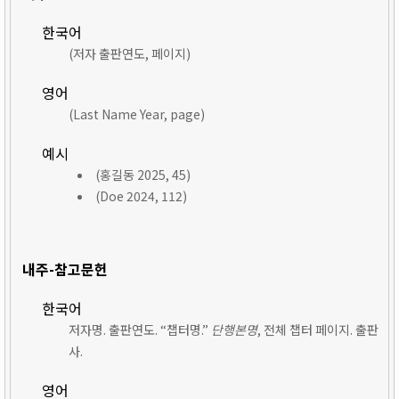
한국어
(저자 출판연도, 페이지)
영어
(Last Name Year, page)
예시
(홍길동 2025, 45)
(Doe 2024, 112)
내주-참고문헌
한국어
저자명. 출판연도. “챕터명.”
단행본명
, 전체 챕터 페이지. 출판
사.
영어