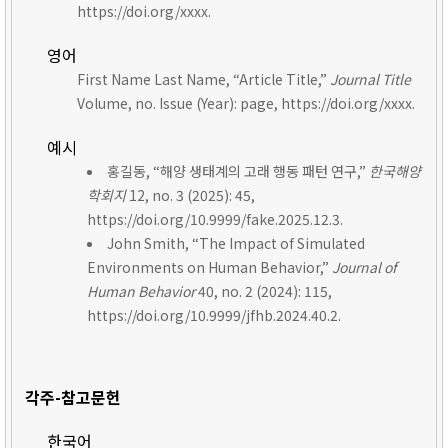
https://doi.org/xxxx.
영어
First Name Last Name, “Article Title,”
Journal Title
Volume, no. Issue (Year): page, https://doi.org/xxxx.
예시
홍길동, “해양 생태계의 고래 행동 패턴 연구,”
한국해양
학회지
12, no. 3 (2025): 45,
https://doi.org/10.9999/fake.2025.12.3.
John Smith, “The Impact of Simulated
Environments on Human Behavior,”
Journal of
Human Behavior
40, no. 2 (2024): 115,
https://doi.org/10.9999/jfhb.2024.40.2.
각주-참고문헌
한국어