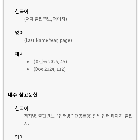
한국어
(저자 출판연도, 페이지)
영어
(Last Name Year, page)
예시
(홍길동 2025, 45)
(Doe 2024, 112)
내주-참고문헌
한국어
저자명. 출판연도. “챕터명.”
단행본명
, 전체 챕터 페이지. 출판
사.
영어