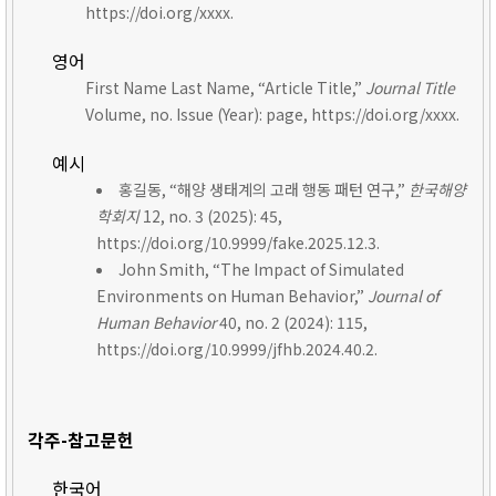
https://doi.org/xxxx.
영어
First Name Last Name, “Article Title,”
Journal Title
Volume, no. Issue (Year): page, https://doi.org/xxxx.
예시
홍길동, “해양 생태계의 고래 행동 패턴 연구,”
한국해양
학회지
12, no. 3 (2025): 45,
https://doi.org/10.9999/fake.2025.12.3.
John Smith, “The Impact of Simulated
Environments on Human Behavior,”
Journal of
Human Behavior
40, no. 2 (2024): 115,
https://doi.org/10.9999/jfhb.2024.40.2.
각주-참고문헌
한국어