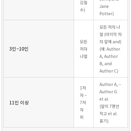
김철
Jane
수)
Potter)
모든 저자 나
열 (마지막 저
모든
자 앞에 and)
3인~10인
저자
(예: Author
나열
A, Author
B, and
Author C)
Author A, ~
1저
Author G
자 ~
et al.
11인 이상
7저
(앞의 7명만
자
적고 et al.
외
표기)