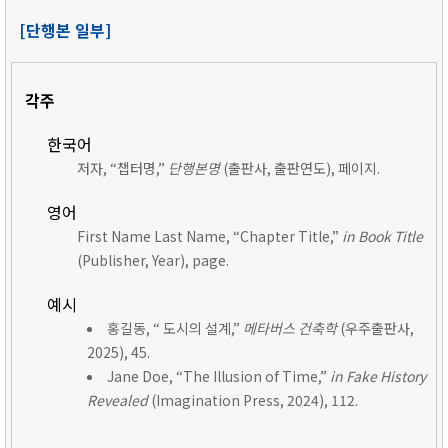
[단행본 일부]
각주
한국어
저자, “챕터명,”
단행본명
(출판사, 출판연도), 페이지.
영어
First Name Last Name, “Chapter Title,”
in Book Title
(Publisher, Year), page.
예시
홍길동, “ 도시의 설계,”
메타버스 건축학
(우주출판사,
2025), 45.
Jane Doe, “The Illusion of Time,”
in Fake History
Revealed
(Imagination Press, 2024), 112.