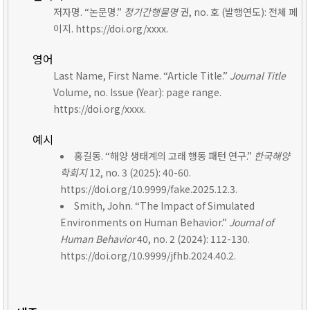
저자명. “논문명.”
정기간행물명
권, no. 호 (발행연도): 전체 페
이지. https://doi.org/xxxx.
영어
Last Name, First Name. “Article Title.”
Journal Title
Volume, no. Issue (Year): page range.
https://doi.org/xxxx.
예시
홍길동. “해양 생태계의 고래 행동 패턴 연구.”
한국해양
학회지
12, no. 3 (2025): 40-60.
https://doi.org/10.9999/fake.2025.12.3.
Smith, John. “The Impact of Simulated
Environments on Human Behavior.”
Journal of
Human Behavior
40, no. 2 (2024): 112-130.
https://doi.org/10.9999/jfhb.2024.40.2.