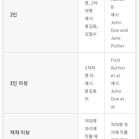
명, 2저
B
자명
2인
예시:
예시:
John
홍길동,
Doe and
김철수
Jane
Potter
First
1저자
Author
명 외
et al.
3인 이상
예시:
예시:
홍길동
John
외
Doe et
al.
저자명
저자명 자
자리에
저자 미상
리에 작품
작품 제