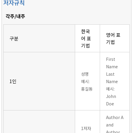
저자규칙
각주/내주
한국
영어 표
구분
어 표
기법
기법
First
Name
성명
Last
1인
예시:
Name
홍길동
예시:
John
Doe
Author A
and
1저자
Author