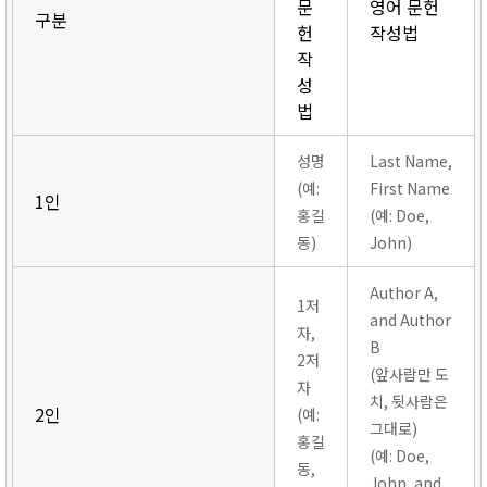
문
영어 문헌
구분
헌
작성법
작
성
법
성명
Last Name,
(예:
First Name
1인
홍길
(예: Doe,
동)
John)
Author A,
1저
and Author
자,
B
2저
(앞사람만 도
자
치, 뒷사람은
2인
(예:
그대로)
홍길
(예: Doe,
동,
John, and