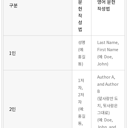
문
영어 문헌
구분
헌
작성법
작
성
법
성명
Last Name,
(예:
First Name
1인
홍길
(예: Doe,
동)
John)
Author A,
1저
and Author
자,
B
2저
(앞사람만 도
자
치, 뒷사람은
2인
(예:
그대로)
홍길
(예: Doe,
동,
John, and