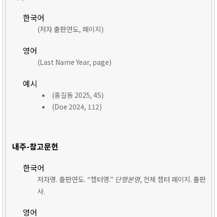
한국어
(저자 출판연도, 페이지)
영어
(Last Name Year, page)
예시
(홍길동 2025, 45)
(Doe 2024, 112)
내주-참고문헌
한국어
저자명. 출판연도. “챕터명.”
단행본명
, 전체 챕터 페이지. 출판
사.
영어