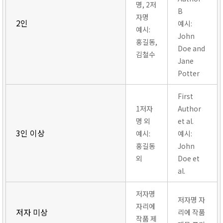
명, 2저
B
자명
2인
예시:
예시:
John
홍길동,
Doe and
김철수
Jane
Potter
First
1저자
Author
명 외
et al.
3인 이상
예시:
예시:
홍길동
John
외
Doe et
al.
저자명
저자명 자
자리에
저자 미상
리에 작품
작품 제