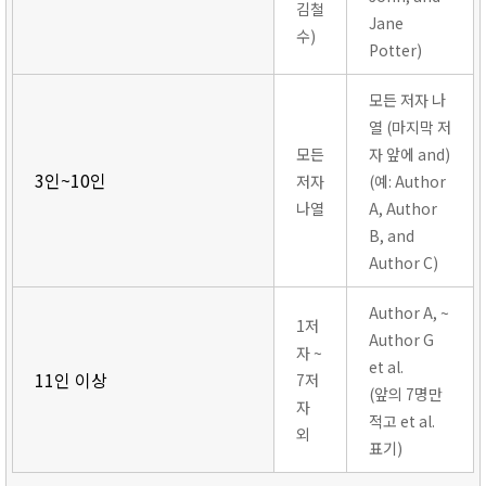
김철
Jane
수)
Potter)
모든 저자 나
열 (마지막 저
모든
자 앞에 and)
3인~10인
저자
(예: Author
나열
A, Author
B, and
Author C)
Author A, ~
1저
Author G
자 ~
et al.
11인 이상
7저
(앞의 7명만
자
적고 et al.
외
표기)