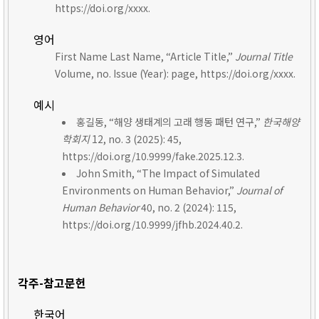
https://doi.org/xxxx.
영어
First Name Last Name, “Article Title,”
Journal Title
Volume, no. Issue (Year): page, https://doi.org/xxxx.
예시
홍길동, “해양 생태계의 고래 행동 패턴 연구,”
한국해양
학회지
12, no. 3 (2025): 45,
https://doi.org/10.9999/fake.2025.12.3.
John Smith, “The Impact of Simulated
Environments on Human Behavior,”
Journal of
Human Behavior
40, no. 2 (2024): 115,
https://doi.org/10.9999/jfhb.2024.40.2.
각주-참고문헌
한국어