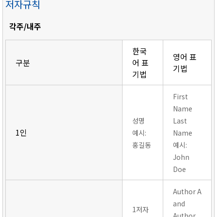
저자규칙
각주/내주
한국
영어 표
구분
어 표
기법
기법
First
Name
성명
Last
1인
예시:
Name
홍길동
예시:
John
Doe
Author A
and
1저자
Author