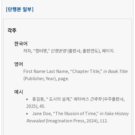
[단행본 일부]
각주
한국어
저자, “챕터명,”
단행본명
(출판사, 출판연도), 페이지.
영어
First Name Last Name, “Chapter Title,”
in Book Title
(Publisher, Year), page.
예시
홍길동, “ 도시의 설계,”
메타버스 건축학
(우주출판사,
2025), 45.
Jane Doe, “The Illusion of Time,”
in Fake History
Revealed
(Imagination Press, 2024), 112.