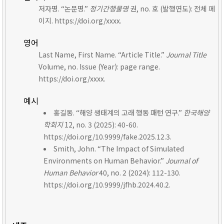
저자명. “논문명.”
정기간행물명
권, no. 호 (발행연도): 전체 페
이지. https://doi.org/xxxx.
영어
Last Name, First Name. “Article Title.”
Journal Title
Volume, no. Issue (Year): page range.
https://doi.org/xxxx.
예시
홍길동. “해양 생태계의 고래 행동 패턴 연구.”
한국해양
학회지
12, no. 3 (2025): 40-60.
https://doi.org/10.9999/fake.2025.12.3.
Smith, John. “The Impact of Simulated
Environments on Human Behavior.”
Journal of
Human Behavior
40, no. 2 (2024): 112-130.
https://doi.org/10.9999/jfhb.2024.40.2.