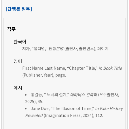
[단행본 일부]
각주
한국어
저자, “챕터명,”
단행본명
(출판사, 출판연도), 페이지.
영어
First Name Last Name, “Chapter Title,”
in Book Title
(Publisher, Year), page.
예시
홍길동, “ 도시의 설계,”
메타버스 건축학
(우주출판사,
2025), 45.
Jane Doe, “The Illusion of Time,”
in Fake History
Revealed
(Imagination Press, 2024), 112.