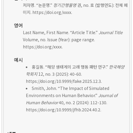
저자명. “논문명.”
정기간행물명
권, no. 호 (발행연도): 전체 페
이지. https://doi.org/xxxx.
영어
Last Name, First Name. “Article Title.”
Journal Title
Volume, no. Issue (Year): page range.
https://doi.org/xxxx.
예시
홍길동. “해양 생태계의 고래 행동 패턴 연구.”
한국해양
학회지
12, no. 3 (2025): 40-60.
https://doi.org/10.9999/fake.2025.12.3.
Smith, John. “The Impact of Simulated
Environments on Human Behavior.”
Journal of
Human Behavior
40, no. 2 (2024): 112-130.
https://doi.org/10.9999/jfhb.2024.40.2.