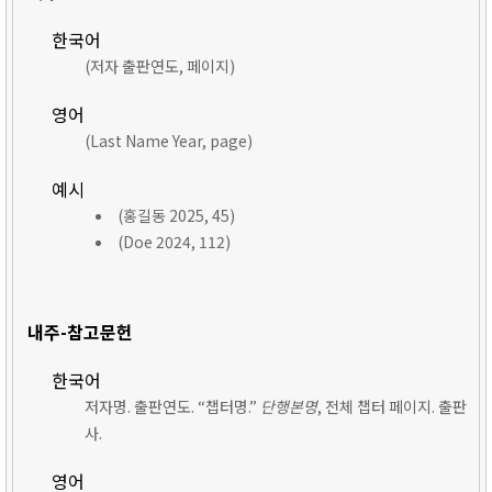
한국어
(저자 출판연도, 페이지)
영어
(Last Name Year, page)
예시
(홍길동 2025, 45)
(Doe 2024, 112)
내주-참고문헌
한국어
저자명. 출판연도. “챕터명.”
단행본명
, 전체 챕터 페이지. 출판
사.
영어