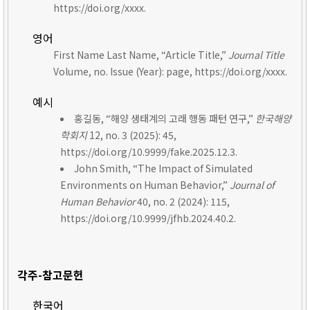
https://doi.org/xxxx.
영어
First Name Last Name, “Article Title,”
Journal Title
Volume, no. Issue (Year): page, https://doi.org/xxxx.
예시
홍길동, “해양 생태계의 고래 행동 패턴 연구,”
한국해양
학회지
12, no. 3 (2025): 45,
https://doi.org/10.9999/fake.2025.12.3.
John Smith, “The Impact of Simulated
Environments on Human Behavior,”
Journal of
Human Behavior
40, no. 2 (2024): 115,
https://doi.org/10.9999/jfhb.2024.40.2.
각주-참고문헌
한국어