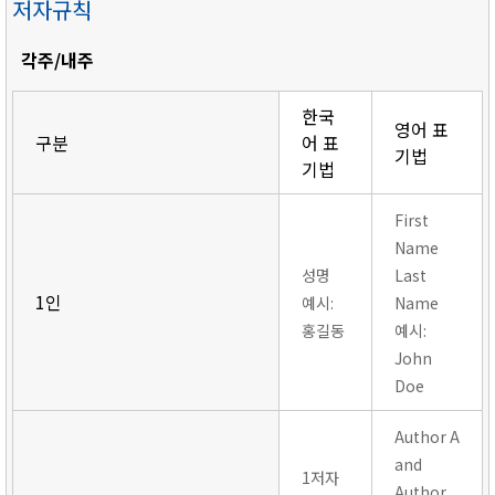
저자규칙
각주/내주
한국
영어 표
구분
어 표
기법
기법
First
Name
성명
Last
1인
예시:
Name
홍길동
예시:
John
Doe
Author A
and
1저자
Author