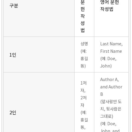
문
영어 문헌
구분
헌
작성법
작
성
법
성명
Last Name,
(예:
First Name
1인
홍길
(예: Doe,
동)
John)
Author A,
1저
and Author
자,
B
2저
(앞사람만 도
자
치, 뒷사람은
2인
(예:
그대로)
홍길
(예: Doe,
동,
John, and