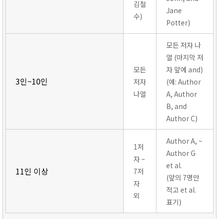
김철
Jane
수)
Potter)
모든 저자 나
열 (마지막 저
모든
자 앞에 and)
3인~10인
저자
(예: Author
나열
A, Author
B, and
Author C)
Author A, ~
1저
Author G
자 ~
et al.
11인 이상
7저
(앞의 7명만
자
적고 et al.
외
표기)