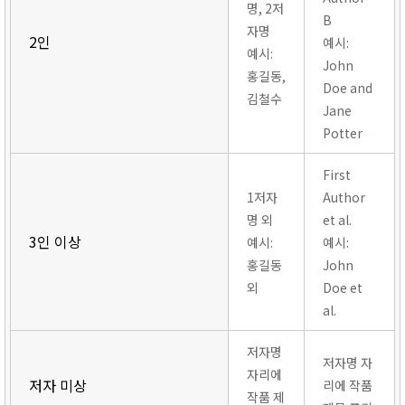
명, 2저
B
자명
2인
예시:
예시:
John
홍길동,
Doe and
김철수
Jane
Potter
First
1저자
Author
명 외
et al.
3인 이상
예시:
예시:
홍길동
John
외
Doe et
al.
저자명
저자명 자
자리에
저자 미상
리에 작품
작품 제