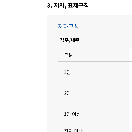
3. 저자, 표제규칙
저자규칙
각주/내주
구분
1인
2인
3인 이상
저자 미상