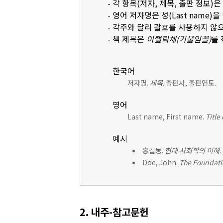
- 각 항목(저자, 제목, 출판 정보)
- 영어 저자명은 성(Last name)을 먼
- 각주와 달리 괄호를 사용하지 않
- 책 제목은
이탤릭체(기울임꼴)
를
한국어
저자명.
제목
. 출판사, 출판연도.
영어
Last name, First name.
Title
예시
홍길동.
현대 사회학의 이해
Doe, John.
The Foundati
2. 내주-참고문헌