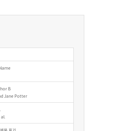
 Name
thor B
d Jane Potter
.
al.
 제목 표기