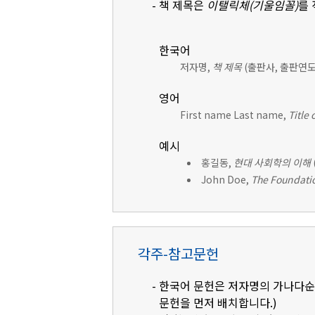
- 책 제목은
이탤릭체(기울임꼴)
를
한국어
저자명,
책 제목
(출판사, 출판연도)
영어
First name Last name,
Title 
예시
홍길동,
현대 사회학의 이해
John Doe,
The Foundatio
각주-참고문헌
- 한국어 문헌은 저자명의 가나다순으
문헌을 먼저 배치합니다.)