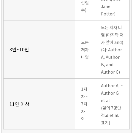
김철
Jane
수)
Potter)
모든 저자 나
열 (마지막 저
모든
자 앞에 and)
3인~10인
저자
(예: Author
나열
A, Author
B, and
Author C)
Author A, ~
1저
Author G
자 ~
et al.
11인 이상
7저
(앞의 7명만
자
적고 et al.
외
표기)