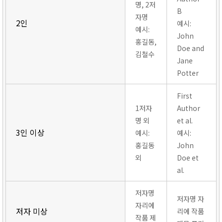
명, 2저
B
자명
2인
예시:
예시:
John
홍길동,
Doe and
김철수
Jane
Potter
First
1저자
Author
명 외
et al.
3인 이상
예시:
예시:
홍길동
John
외
Doe et
al.
저자명
저자명 자
자리에
저자 미상
리에 작품
작품 제