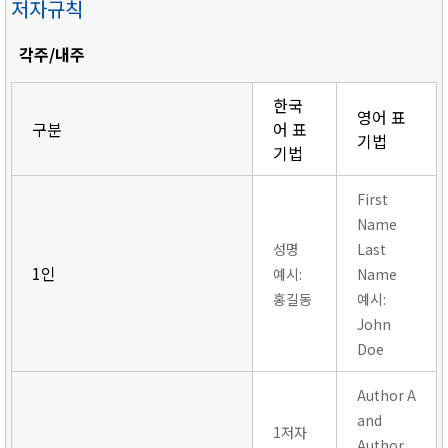
저자규칙
각주/내주
한국
영어 표
구분
어 표
기법
기법
First
Name
성명
Last
1인
예시:
Name
홍길동
예시:
John
Doe
Author A
and
1저자
Author