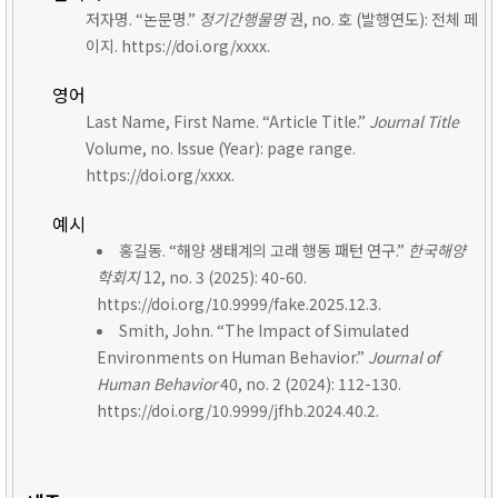
저자명. “논문명.”
정기간행물명
권, no. 호 (발행연도): 전체 페
이지. https://doi.org/xxxx.
영어
Last Name, First Name. “Article Title.”
Journal Title
Volume, no. Issue (Year): page range.
https://doi.org/xxxx.
예시
홍길동. “해양 생태계의 고래 행동 패턴 연구.”
한국해양
학회지
12, no. 3 (2025): 40-60.
https://doi.org/10.9999/fake.2025.12.3.
Smith, John. “The Impact of Simulated
Environments on Human Behavior.”
Journal of
Human Behavior
40, no. 2 (2024): 112-130.
https://doi.org/10.9999/jfhb.2024.40.2.