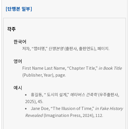
[단행본 일부]
각주
한국어
저자, “챕터명,”
단행본명
(출판사, 출판연도), 페이지.
영어
First Name Last Name, “Chapter Title,”
in Book Title
(Publisher, Year), page.
예시
홍길동, “ 도시의 설계,”
메타버스 건축학
(우주출판사,
2025), 45.
Jane Doe, “The Illusion of Time,”
in Fake History
Revealed
(Imagination Press, 2024), 112.