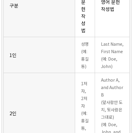
문
영어 문헌
구분
헌
작성법
작
성
법
성명
Last Name,
(예:
First Name
1인
홍길
(예: Doe,
동)
John)
Author A,
1저
and Author
자,
B
2저
(앞사람만 도
자
치, 뒷사람은
2인
(예:
그대로)
홍길
(예: Doe,
동,
John, and