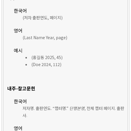
한국어
(저자 출판연도, 페이지)
영어
(Last Name Year, page)
예시
(홍길동 2025, 45)
(Doe 2024, 112)
내주-참고문헌
한국어
저자명. 출판연도. “챕터명.”
단행본명
, 전체 챕터 페이지. 출판
사.
영어