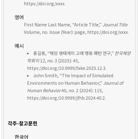
https://doi.org/xxxx.
영어
First Name Last Name, “Article Title,”
Journal Title
Volume, no. Issue (Year): page, https://doi.org/xxxx.
예시
홍길동, “해양 생태계의 고래 행동 패턴 연구,”
한국해양
학회지
12, no. 3 (2025): 45,
https://doi.org/10.9999/fake.2025.12.3.
John Smith, “The Impact of Simulated
Environments on Human Behavior,”
Journal of
Human Behavior
40, no. 2 (2024): 115,
https://doi.org/10.9999/jfhb.2024.40.2.
각주-참고문헌
한국어