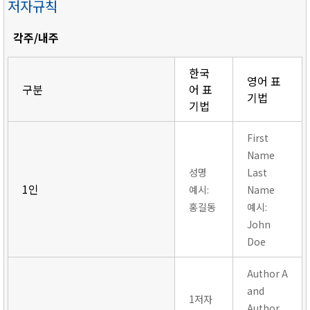
저자규칙
각주/내주
한국
영어 표
구분
어 표
기법
기법
First
Name
성명
Last
1인
예시:
Name
홍길동
예시:
John
Doe
Author A
and
1저자
Author