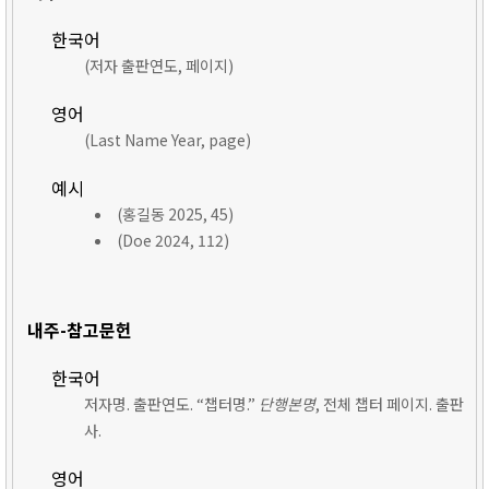
한국어
(저자 출판연도, 페이지)
영어
(Last Name Year, page)
예시
(홍길동 2025, 45)
(Doe 2024, 112)
내주-참고문헌
한국어
저자명. 출판연도. “챕터명.”
단행본명
, 전체 챕터 페이지. 출판
사.
영어