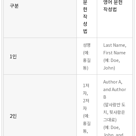
문
영어 문헌
구분
헌
작성법
작
성
법
성명
Last Name,
(예:
First Name
1인
홍길
(예: Doe,
동)
John)
Author A,
1저
and Author
자,
B
2저
(앞사람만 도
자
치, 뒷사람은
2인
(예:
그대로)
홍길
(예: Doe,
동,
John, and