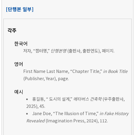
[단행본 일부]
각주
한국어
저자, “챕터명,”
단행본명
(출판사, 출판연도), 페이지.
영어
First Name Last Name, “Chapter Title,”
in Book Title
(Publisher, Year), page.
예시
홍길동, “ 도시의 설계,”
메타버스 건축학
(우주출판사,
2025), 45.
Jane Doe, “The Illusion of Time,”
in Fake History
Revealed
(Imagination Press, 2024), 112.