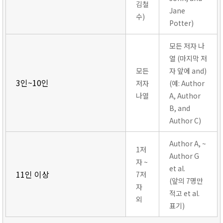
김철
Jane
수)
Potter)
모든 저자 나
열 (마지막 저
모든
자 앞에 and)
3인~10인
저자
(예: Author
나열
A, Author
B, and
Author C)
Author A, ~
1저
Author G
자 ~
et al.
11인 이상
7저
(앞의 7명만
자
적고 et al.
외
표기)