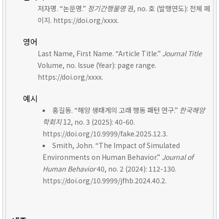
저자명. “논문명.”
정기간행물명
권, no. 호 (발행연도): 전체 페
이지. https://doi.org/xxxx.
영어
Last Name, First Name. “Article Title.”
Journal Title
Volume, no. Issue (Year): page range.
https://doi.org/xxxx.
예시
홍길동. “해양 생태계의 고래 행동 패턴 연구.”
한국해양
학회지
12, no. 3 (2025): 40-60.
https://doi.org/10.9999/fake.2025.12.3.
Smith, John. “The Impact of Simulated
Environments on Human Behavior.”
Journal of
Human Behavior
40, no. 2 (2024): 112-130.
https://doi.org/10.9999/jfhb.2024.40.2.