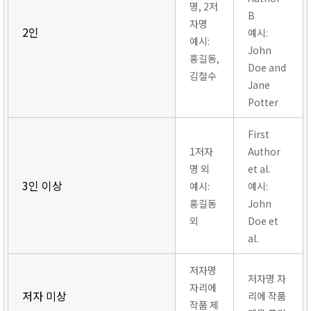
명, 2저
B
자명
2인
예시:
예시:
John
홍길동,
Doe and
김철수
Jane
Potter
First
1저자
Author
명 외
et al.
3인 이상
예시:
예시:
홍길동
John
외
Doe et
al.
저자명
저자명 자
자리에
저자 미상
리에 작품
작품 제