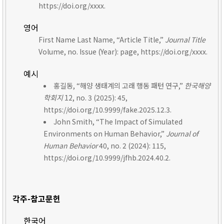
https://doi.org/xxxx.
영어
First Name Last Name, “Article Title,”
Journal Title
Volume, no. Issue (Year): page, https://doi.org/xxxx.
예시
홍길동, “해양 생태계의 고래 행동 패턴 연구,”
한국해양
학회지
12, no. 3 (2025): 45,
https://doi.org/10.9999/fake.2025.12.3.
John Smith, “The Impact of Simulated
Environments on Human Behavior,”
Journal of
Human Behavior
40, no. 2 (2024): 115,
https://doi.org/10.9999/jfhb.2024.40.2.
각주-참고문헌
한국어