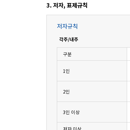
3. 저자, 표제규칙
저자규칙
각주/내주
구분
1인
2인
3인 이상
저자 미상