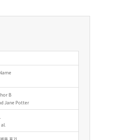
 Name
thor B
d Jane Potter
.
al.
 제목 표기