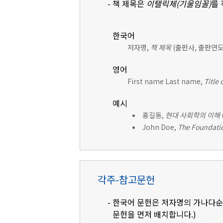
- 책 제목은
이탤릭체(기울임꼴)
를
한국어
저자명,
책 제목
(출판사, 출판연도)
영어
First name Last name,
Title 
예시
홍길동,
현대 사회학의 이해
John Doe,
The Foundatio
각주-참고문헌
- 한국어 문헌은 저자명의 가나다순으
문헌을 먼저 배치합니다.)