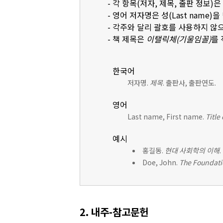
- 각 항목(저자, 제목, 출판 정보)
- 영어 저자명은 성(Last name)을 먼
- 각주와 달리 괄호를 사용하지 않
- 책 제목은
이탤릭체(기울임꼴)
를
한국어
저자명.
제목
. 출판사, 출판연도.
영어
Last name, First name.
Title
예시
홍길동.
현대 사회학의 이해
Doe, John.
The Foundati
2. 내주-참고문헌