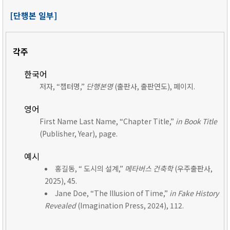
[단행본 일부]
각주
한국어
저자, “챕터명,”
단행본명
(출판사, 출판연도), 페이지.
영어
First Name Last Name, “Chapter Title,”
in Book Title
(Publisher, Year), page.
예시
홍길동, “ 도시의 설계,”
메타버스 건축학
(우주출판사,
2025), 45.
Jane Doe, “The Illusion of Time,”
in Fake History
Revealed
(Imagination Press, 2024), 112.