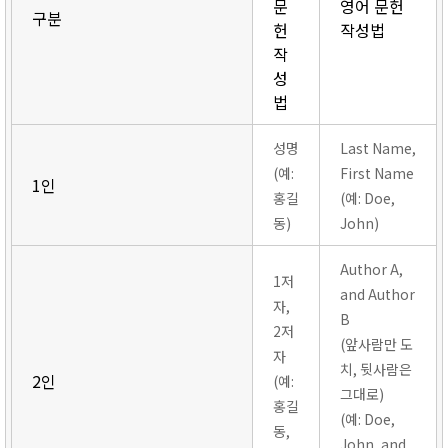
문
영어 문헌
구분
헌
작성법
작
성
법
성명
Last Name,
(예:
First Name
1인
홍길
(예: Doe,
동)
John)
Author A,
1저
and Author
자,
B
2저
(앞사람만 도
자
치, 뒷사람은
2인
(예:
그대로)
홍길
(예: Doe,
동,
John, and