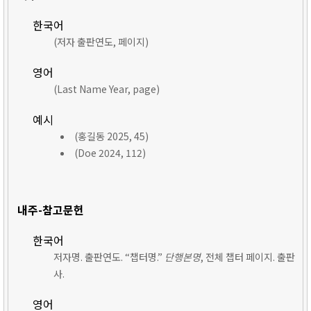
한국어
(저자 출판연도, 페이지)
영어
(Last Name Year, page)
예시
(홍길동 2025, 45)
(Doe 2024, 112)
내주-참고문헌
한국어
저자명. 출판연도. “챕터명.”
단행본명
, 전체 챕터 페이지. 출판
사.
영어