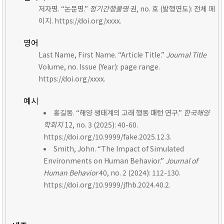
저자명. “논문명.”
정기간행물명
권, no. 호 (발행연도): 전체 페
이지. https://doi.org/xxxx.
영어
Last Name, First Name. “Article Title.”
Journal Title
Volume, no. Issue (Year): page range.
https://doi.org/xxxx.
예시
홍길동. “해양 생태계의 고래 행동 패턴 연구.”
한국해양
학회지
12, no. 3 (2025): 40-60.
https://doi.org/10.9999/fake.2025.12.3.
Smith, John. “The Impact of Simulated
Environments on Human Behavior.”
Journal of
Human Behavior
40, no. 2 (2024): 112-130.
https://doi.org/10.9999/jfhb.2024.40.2.