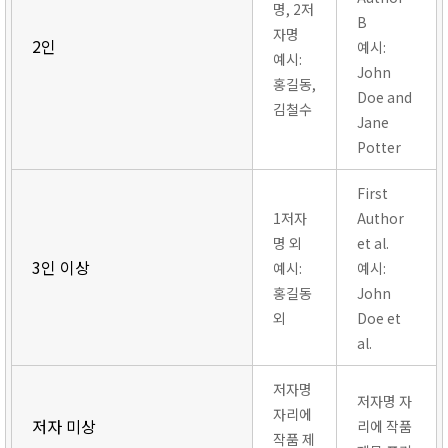
명, 2저
B
자명
2인
예시:
예시:
John
홍길동,
Doe and
김철수
Jane
Potter
First
1저자
Author
명 외
et al.
3인 이상
예시:
예시:
홍길동
John
외
Doe et
al.
저자명
저자명 자
자리에
저자 미상
리에 작품
작품 제