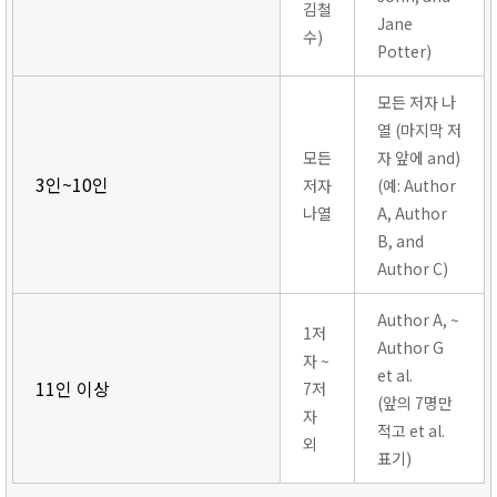
김철
Jane
수)
Potter)
모든 저자 나
열 (마지막 저
모든
자 앞에 and)
3인~10인
저자
(예: Author
나열
A, Author
B, and
Author C)
Author A, ~
1저
Author G
자 ~
et al.
11인 이상
7저
(앞의 7명만
자
적고 et al.
외
표기)