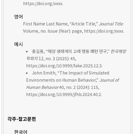
https://doi.org/xxxx.
영어
First Name Last Name, “Article Title,”
Journal Title
Volume, no. Issue (Year): page, https://doi.org/xxxx.
예시
홍길동, “해양 생태계의 고래 행동 패턴 연구,”
한국해양
학회지
12, no. 3 (2025): 45,
https://doi.org/10.9999/fake.2025.12.3.
John Smith, “The Impact of Simulated
Environments on Human Behavior,”
Journal of
Human Behavior
40, no. 2 (2024): 115,
https://doi.org/10.9999/jfhb.2024.40.2.
각주-참고문헌
한국어