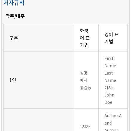
저자규칙
각주/내주
한국
영어 표
구분
어 표
기법
기법
First
Name
성명
Last
1인
예시:
Name
홍길동
예시:
John
Doe
Author A
and
1저자
Author