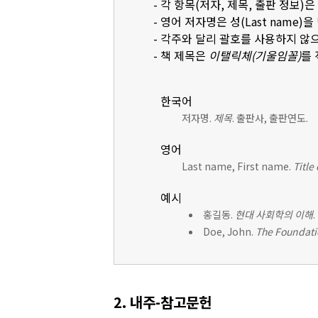
- 각 항목(저자, 제목, 출판 정보)
- 영어 저자명은 성(Last name)을 먼
- 각주와 달리 괄호를 사용하지 않
- 책 제목은
이탤릭체(기울임꼴)
를
한국어
저자명.
제목
. 출판사, 출판연도.
영어
Last name, First name.
Title
예시
홍길동.
현대 사회학의 이해
Doe, John.
The Foundati
2. 내주-참고문헌