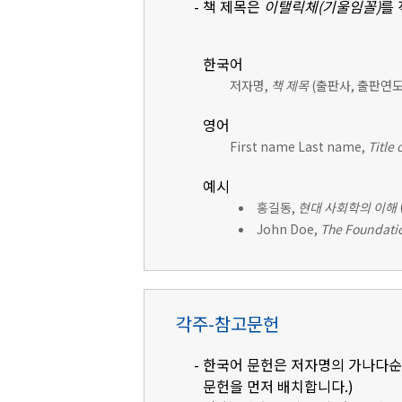
- 책 제목은
이탤릭체(기울임꼴)
를
한국어
저자명,
책 제목
(출판사, 출판연도)
영어
First name Last name,
Title 
예시
홍길동,
현대 사회학의 이해
John Doe,
The Foundatio
각주-참고문헌
- 한국어 문헌은 저자명의 가나다순으
문헌을 먼저 배치합니다.)