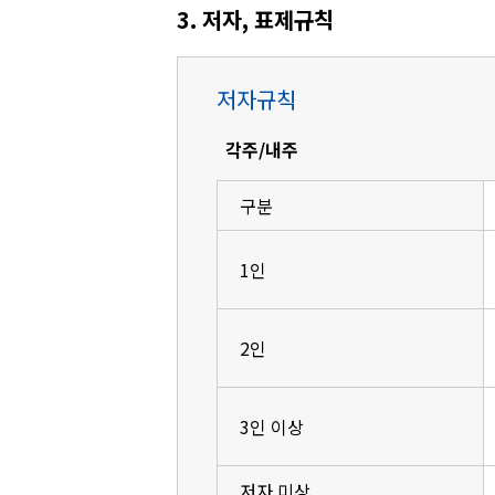
3. 저자, 표제규칙
저자규칙
각주/내주
구분
1인
2인
3인 이상
저자 미상