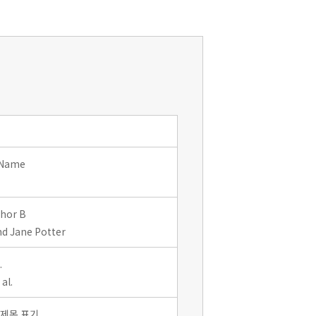
 Name
thor B
d Jane Potter
.
al.
 제목 표기