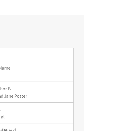
 Name
thor B
d Jane Potter
.
al.
 제목 표기