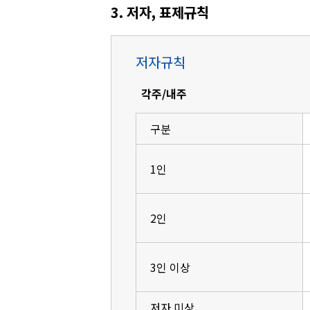
3. 저자, 표제규칙
저자규칙
각주/내주
구분
1인
2인
3인 이상
저자 미상