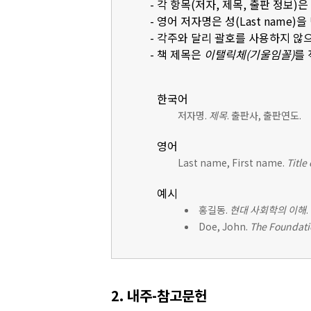
- 각 항목(저자, 제목, 출판 정보)
- 영어 저자명은 성(Last name)을 먼
- 각주와 달리 괄호를 사용하지 않
- 책 제목은
이탤릭체(기울임꼴)
를
한국어
저자명.
제목
. 출판사, 출판연도.
영어
Last name, First name.
Title
예시
홍길동.
현대 사회학의 이해
Doe, John.
The Foundati
2. 내주-참고문헌