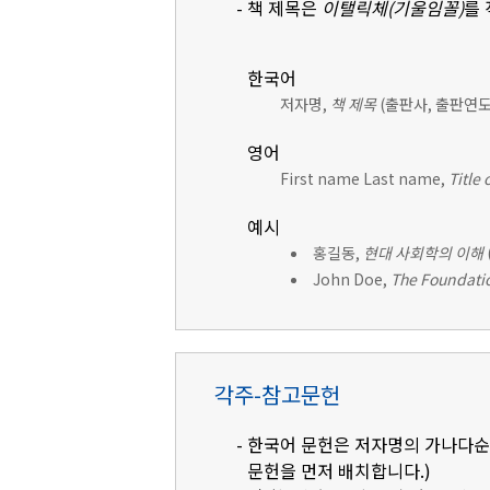
- 책 제목은
이탤릭체(기울임꼴)
를
한국어
저자명,
책 제목
(출판사, 출판연도)
영어
First name Last name,
Title 
예시
홍길동,
현대 사회학의 이해
John Doe,
The Foundatio
각주-참고문헌
- 한국어 문헌은 저자명의 가나다순으
문헌을 먼저 배치합니다.)