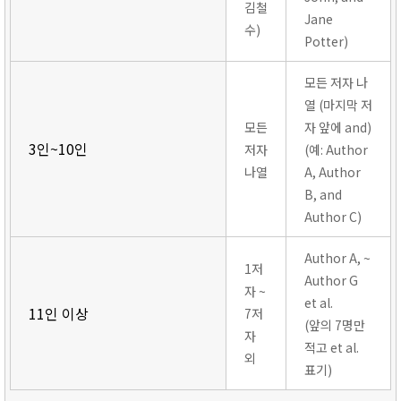
김철
Jane
수)
Potter)
모든 저자 나
열 (마지막 저
모든
자 앞에 and)
3인~10인
저자
(예: Author
나열
A, Author
B, and
Author C)
Author A, ~
1저
Author G
자 ~
et al.
11인 이상
7저
(앞의 7명만
자
적고 et al.
외
표기)