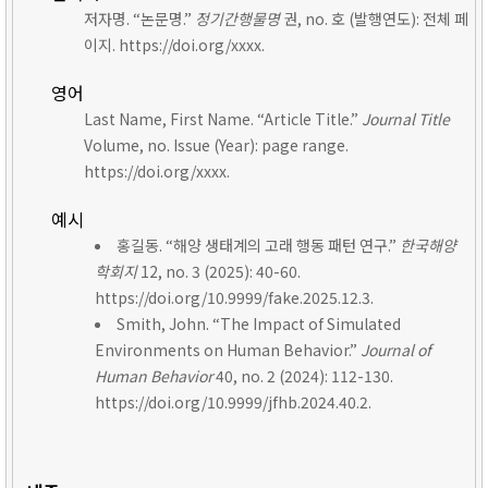
저자명. “논문명.”
정기간행물명
권, no. 호 (발행연도): 전체 페
이지. https://doi.org/xxxx.
영어
Last Name, First Name. “Article Title.”
Journal Title
Volume, no. Issue (Year): page range.
https://doi.org/xxxx.
예시
홍길동. “해양 생태계의 고래 행동 패턴 연구.”
한국해양
학회지
12, no. 3 (2025): 40-60.
https://doi.org/10.9999/fake.2025.12.3.
Smith, John. “The Impact of Simulated
Environments on Human Behavior.”
Journal of
Human Behavior
40, no. 2 (2024): 112-130.
https://doi.org/10.9999/jfhb.2024.40.2.