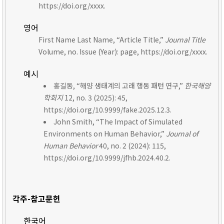
https://doi.org/xxxx.
영어
First Name Last Name, “Article Title,”
Journal Title
Volume, no. Issue (Year): page, https://doi.org/xxxx.
예시
홍길동, “해양 생태계의 고래 행동 패턴 연구,”
한국해양
학회지
12, no. 3 (2025): 45,
https://doi.org/10.9999/fake.2025.12.3.
John Smith, “The Impact of Simulated
Environments on Human Behavior,”
Journal of
Human Behavior
40, no. 2 (2024): 115,
https://doi.org/10.9999/jfhb.2024.40.2.
각주-참고문헌
한국어