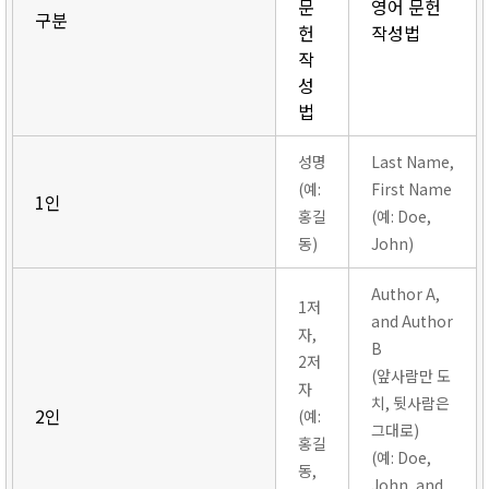
문
영어 문헌
구분
헌
작성법
작
성
법
성명
Last Name,
(예:
First Name
1인
홍길
(예: Doe,
동)
John)
Author A,
1저
and Author
자,
B
2저
(앞사람만 도
자
치, 뒷사람은
2인
(예:
그대로)
홍길
(예: Doe,
동,
John, and