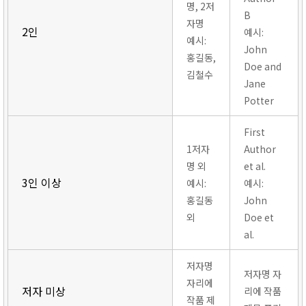
명, 2저
B
자명
2인
예시:
예시:
John
홍길동,
Doe and
김철수
Jane
Potter
First
1저자
Author
명 외
et al.
3인 이상
예시:
예시:
홍길동
John
외
Doe et
al.
저자명
저자명 자
자리에
저자 미상
리에 작품
작품 제