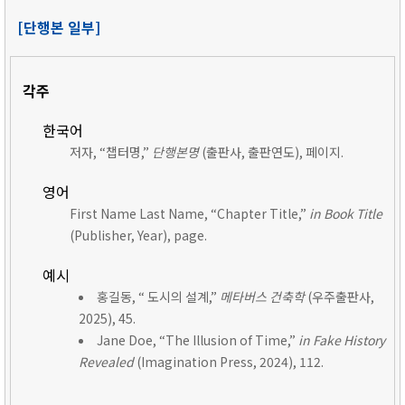
[단행본 일부]
각주
한국어
저자, “챕터명,”
단행본명
(출판사, 출판연도), 페이지.
영어
First Name Last Name, “Chapter Title,”
in Book Title
(Publisher, Year), page.
예시
홍길동, “ 도시의 설계,”
메타버스 건축학
(우주출판사,
2025), 45.
Jane Doe, “The Illusion of Time,”
in Fake History
Revealed
(Imagination Press, 2024), 112.