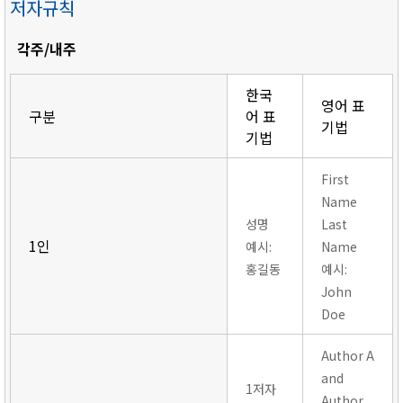
저자규칙
각주/내주
한국
영어 표
구분
어 표
기법
기법
First
Name
성명
Last
1인
예시:
Name
홍길동
예시:
John
Doe
Author A
and
1저자
Author