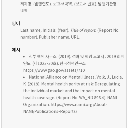
저자명. (발행연도).
보고서 제목.
(보고서 번호). 발행기관명.
URL.
영어
Last name, Initials. (Year).
Title of report.
(Report No.
number). Publisher name. URL.
예시
정부 책임 사무소. (2019). 성과 및 책임 보고서 : 2019 회계
연도. (제1023-30호). 한국정책연구소.
https://www.gao.gov/assets/710
National Alliance on Mental Illness, Volk, J., Lucia,
K. (2018). Mental health parity at risk: Deregulating
the individual market and the impact on mental
health coverage. (Report No. WA_RD 896.4). NAMI
Organization. https://www.nami.org/About-
NAMI/Publications-Reports/