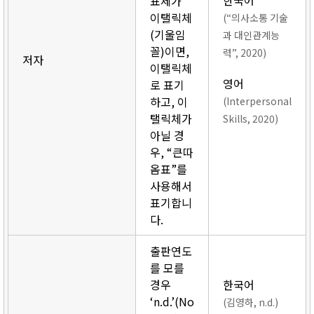
한국어
표제가
이탤릭체
(“의사소통 기술
(기울임
과 대인관계능
꼴)이면,
력”, 2020)
저자
이탤릭체
영어
로 표기
하고, 이
(Interpersonal
탤릭체가
Skills, 2020)
아닐 경
우, “큰따
옴표”를
사용해서
표기합니
다.
출판연도
를 모를
경우
한국어
‘n.d.’(No
(김영하, n.d.)