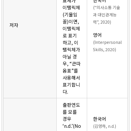
한국어
표제가
이탤릭체
(“의사소통 기술
(기울임
과 대인관계능
꼴)이면,
력”, 2020)
저자
이탤릭체
영어
로 표기
하고, 이
(Interpersonal
탤릭체가
Skills, 2020)
아닐 경
우, “큰따
옴표”를
사용해서
표기합니
다.
출판연도
를 모를
경우
한국어
‘n.d.’(No
(김영하, n.d.)