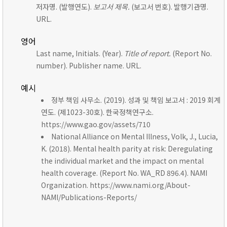
저자명. (발행연도).
보고서 제목.
(보고서 번호). 발행기관명.
URL.
영어
Last name, Initials. (Year).
Title of report.
(Report No.
number). Publisher name. URL.
예시
정부 책임 사무소. (2019). 성과 및 책임 보고서 : 2019 회계
연도. (제1023-30호). 한국정책연구소.
https://www.gao.gov/assets/710
National Alliance on Mental Illness, Volk, J., Lucia,
K. (2018). Mental health parity at risk: Deregulating
the individual market and the impact on mental
health coverage. (Report No. WA_RD 896.4). NAMI
Organization. https://www.nami.org/About-
NAMI/Publications-Reports/