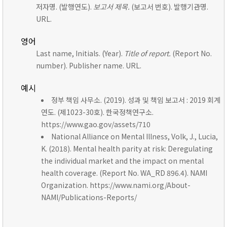
저자명. (발행연도).
보고서 제목.
(보고서 번호). 발행기관명.
URL.
영어
Last name, Initials. (Year).
Title of report.
(Report No.
number). Publisher name. URL.
예시
정부 책임 사무소. (2019). 성과 및 책임 보고서 : 2019 회계
연도. (제1023-30호). 한국정책연구소.
https://www.gao.gov/assets/710
National Alliance on Mental Illness, Volk, J., Lucia,
K. (2018). Mental health parity at risk: Deregulating
the individual market and the impact on mental
health coverage. (Report No. WA_RD 896.4). NAMI
Organization. https://www.nami.org/About-
NAMI/Publications-Reports/