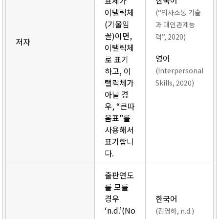
한국어
표제가
이탤릭체
(“의사소통 기술
(기울임
과 대인관계능
꼴)이면,
력”, 2020)
저자
이탤릭체
영어
로 표기
하고, 이
(Interpersonal
탤릭체가
Skills, 2020)
아닐 경
우, “큰따
옴표”를
사용해서
표기합니
다.
출판연도
를 모를
경우
한국어
‘n.d.’(No
(김영하, n.d.)