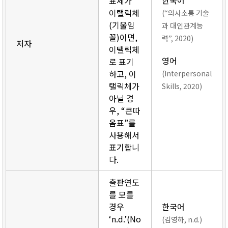
한국어
표제가
이탤릭체
(“의사소통 기술
(기울임
과 대인관계능
꼴)이면,
력”, 2020)
저자
이탤릭체
영어
로 표기
하고, 이
(Interpersonal
탤릭체가
Skills, 2020)
아닐 경
우, “큰따
옴표”를
사용해서
표기합니
다.
출판연도
를 모를
경우
한국어
‘n.d.’(No
(김영하, n.d.)