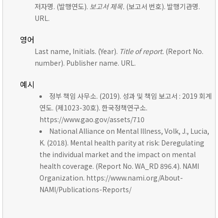
저자명. (발행연도).
보고서 제목.
(보고서 번호). 발행기관명.
URL.
영어
Last name, Initials. (Year).
Title of report.
(Report No.
number). Publisher name. URL.
예시
정부 책임 사무소. (2019). 성과 및 책임 보고서 : 2019 회계
연도. (제1023-30호). 한국정책연구소.
https://www.gao.gov/assets/710
National Alliance on Mental Illness, Volk, J., Lucia,
K. (2018). Mental health parity at risk: Deregulating
the individual market and the impact on mental
health coverage. (Report No. WA_RD 896.4). NAMI
Organization. https://www.nami.org/About-
NAMI/Publications-Reports/