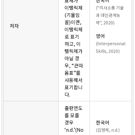
한국어
표제가
이탤릭체
(“의사소통 기술
(기울임
과 대인관계능
꼴)이면,
력”, 2020)
저자
이탤릭체
영어
로 표기
하고, 이
(Interpersonal
탤릭체가
Skills, 2020)
아닐 경
우, “큰따
옴표”를
사용해서
표기합니
다.
출판연도
를 모를
경우
한국어
‘n.d.’(No
(김영하, n.d.)