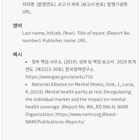
저자명. (발행연도).
보고서 제목.
(보고서 번호). 발행기관명.
URL.
영어
Last name, Initials. (Year).
Title of report.
(Report No.
number). Publisher name. URL.
예시
정부 책임 사무소. (2019). 성과 및 책임 보고서 : 2019 회계
연도. (제1023-30호). 한국정책연구소.
https://www.gao.gov/assets/710
National Alliance on Mental Illness, Volk, J., Lucia,
K. (2018). Mental health parity at risk: Deregulating
the individual market and the impact on mental
health coverage. (Report No. WA_RD 896.4). NAMI
Organization. https://www.nami.org/About-
NAMI/Publications-Reports/