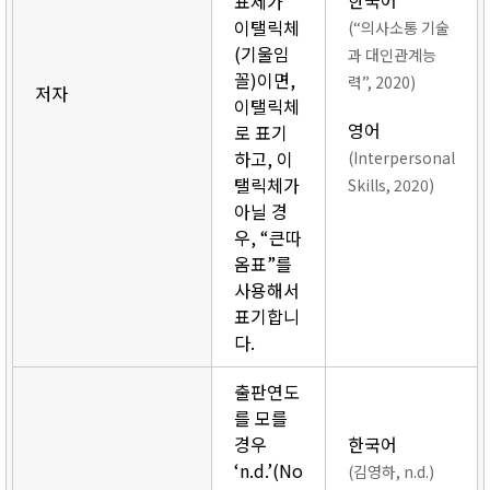
한국어
표제가
이탤릭체
(“의사소통 기술
(기울임
과 대인관계능
꼴)이면,
력”, 2020)
저자
이탤릭체
영어
로 표기
하고, 이
(Interpersonal
탤릭체가
Skills, 2020)
아닐 경
우, “큰따
옴표”를
사용해서
표기합니
다.
출판연도
를 모를
경우
한국어
‘n.d.’(No
(김영하, n.d.)