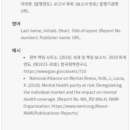
저자명. (발행연도).
보고서 제목.
(보고서 번호). 발행기관명.
URL.
영어
Last name, Initials. (Year).
Title of report.
(Report No.
number). Publisher name. URL.
예시
정부 책임 사무소. (2019). 성과 및 책임 보고서 : 2019 회계
연도. (제1023-30호). 한국정책연구소.
https://www.gao.gov/assets/710
National Alliance on Mental Illness, Volk, J., Lucia,
K. (2018). Mental health parity at risk: Deregulating
the individual market and the impact on mental
health coverage. (Report No. WA_RD 896.4). NAMI
Organization. https://www.nami.org/About-
NAMI/Publications-Reports/