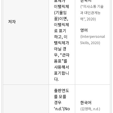
한국어
표제가
이탤릭체
(“의사소통 기술
(기울임
과 대인관계능
꼴)이면,
력”, 2020)
저자
이탤릭체
영어
로 표기
하고, 이
(Interpersonal
탤릭체가
Skills, 2020)
아닐 경
우, “큰따
옴표”를
사용해서
표기합니
다.
출판연도
를 모를
경우
한국어
‘n.d.’(No
(김영하, n.d.)