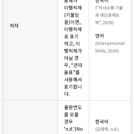
한국어
표제가
이탤릭체
(“의사소통 기술
(기울임
과 대인관계능
꼴)이면,
력”, 2020)
저자
이탤릭체
영어
로 표기
하고, 이
(Interpersonal
탤릭체가
Skills, 2020)
아닐 경
우, “큰따
옴표”를
사용해서
표기합니
다.
출판연도
를 모를
경우
한국어
‘n.d.’(No
(김영하, n.d.)