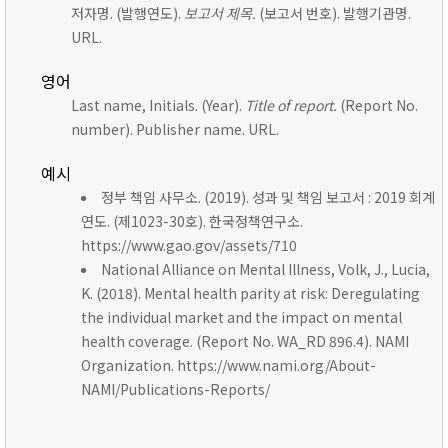
저자명. (발행연도).
보고서 제목.
(보고서 번호). 발행기관명.
URL.
영어
Last name, Initials. (Year).
Title of report.
(Report No.
number). Publisher name. URL.
예시
정부 책임 사무소. (2019). 성과 및 책임 보고서 : 2019 회계
연도. (제1023-30호). 한국정책연구소.
https://www.gao.gov/assets/710
National Alliance on Mental Illness, Volk, J., Lucia,
K. (2018). Mental health parity at risk: Deregulating
the individual market and the impact on mental
health coverage. (Report No. WA_RD 896.4). NAMI
Organization. https://www.nami.org/About-
NAMI/Publications-Reports/