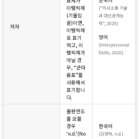
한국어
표제가
이탤릭체
(“의사소통 기술
(기울임
과 대인관계능
꼴)이면,
력”, 2020)
저자
이탤릭체
영어
로 표기
하고, 이
(Interpersonal
탤릭체가
Skills, 2020)
아닐 경
우, “큰따
옴표”를
사용해서
표기합니
다.
출판연도
를 모를
경우
한국어
‘n.d.’(No
(김영하, n.d.)