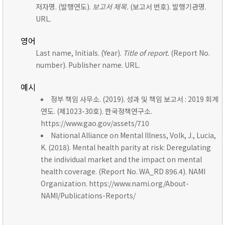
저자명. (발행연도).
보고서 제목.
(보고서 번호). 발행기관명.
URL.
영어
Last name, Initials. (Year).
Title of report.
(Report No.
number). Publisher name. URL.
예시
정부 책임 사무소. (2019). 성과 및 책임 보고서 : 2019 회계
연도. (제1023-30호). 한국정책연구소.
https://www.gao.gov/assets/710
National Alliance on Mental Illness, Volk, J., Lucia,
K. (2018). Mental health parity at risk: Deregulating
the individual market and the impact on mental
health coverage. (Report No. WA_RD 896.4). NAMI
Organization. https://www.nami.org/About-
NAMI/Publications-Reports/