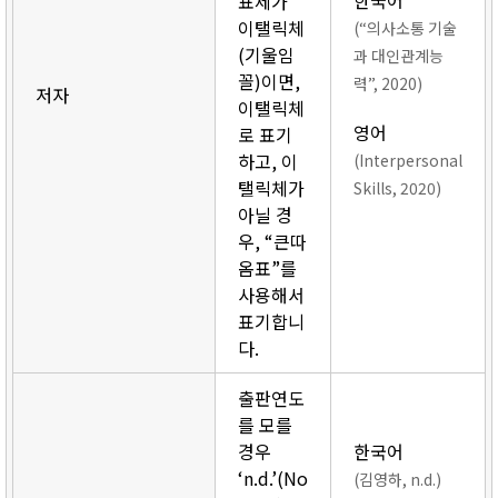
한국어
표제가
이탤릭체
(“의사소통 기술
(기울임
과 대인관계능
꼴)이면,
력”, 2020)
저자
이탤릭체
영어
로 표기
하고, 이
(Interpersonal
탤릭체가
Skills, 2020)
아닐 경
우, “큰따
옴표”를
사용해서
표기합니
다.
출판연도
를 모를
경우
한국어
‘n.d.’(No
(김영하, n.d.)