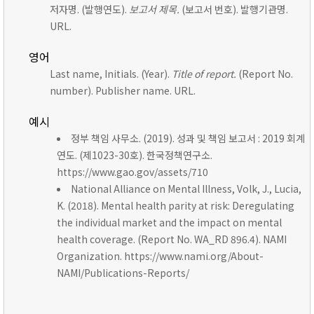
저자명. (발행연도).
보고서 제목.
(보고서 번호). 발행기관명.
URL.
영어
Last name, Initials. (Year).
Title of report.
(Report No.
number). Publisher name. URL.
예시
정부 책임 사무소. (2019). 성과 및 책임 보고서 : 2019 회계
연도. (제1023-30호). 한국정책연구소.
https://www.gao.gov/assets/710
National Alliance on Mental Illness, Volk, J., Lucia,
K. (2018). Mental health parity at risk: Deregulating
the individual market and the impact on mental
health coverage. (Report No. WA_RD 896.4). NAMI
Organization. https://www.nami.org/About-
NAMI/Publications-Reports/