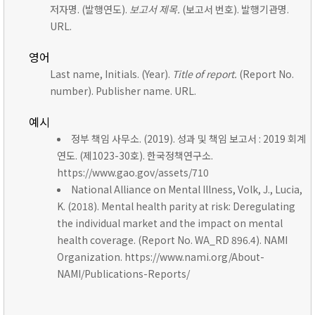
저자명. (발행연도).
보고서 제목.
(보고서 번호). 발행기관명.
URL.
영어
Last name, Initials. (Year).
Title of report.
(Report No.
number). Publisher name. URL.
예시
정부 책임 사무소. (2019). 성과 및 책임 보고서 : 2019 회계
연도. (제1023-30호). 한국정책연구소.
https://www.gao.gov/assets/710
National Alliance on Mental Illness, Volk, J., Lucia,
K. (2018). Mental health parity at risk: Deregulating
the individual market and the impact on mental
health coverage. (Report No. WA_RD 896.4). NAMI
Organization. https://www.nami.org/About-
NAMI/Publications-Reports/