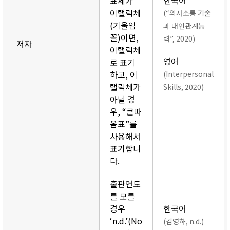
한국어
표제가
이탤릭체
(“의사소통 기술
(기울임
과 대인관계능
꼴)이면,
력”, 2020)
저자
이탤릭체
영어
로 표기
하고, 이
(Interpersonal
탤릭체가
Skills, 2020)
아닐 경
우, “큰따
옴표”를
사용해서
표기합니
다.
출판연도
를 모를
경우
한국어
‘n.d.’(No
(김영하, n.d.)