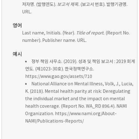
저자명. (발행연도).
보고서 제목.
(보고서 번호). 발행기관명.
URL.
영어
Last name, Initials. (Year).
Title of report.
(Report No.
number). Publisher name. URL.
예시
정부 책임 사무소. (2019). 성과 및 책임 보고서 : 2019 회계
연도. (제1023-30호). 한국정책연구소.
https://www.gao.gov/assets/710
National Alliance on Mental Illness, Volk, J., Lucia,
K. (2018). Mental health parity at risk: Deregulating
the individual market and the impact on mental
health coverage. (Report No. WA_RD 896.4). NAMI
Organization. https://www.nami.org/About-
NAMI/Publications-Reports/