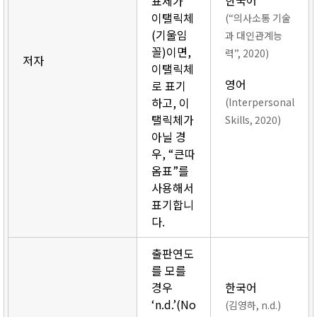
한국어
표제가
이탤릭체
(“의사소통 기술
(기울임
과 대인관계능
꼴)이면,
력”, 2020)
저자
이탤릭체
영어
로 표기
하고, 이
(Interpersonal
탤릭체가
Skills, 2020)
아닐 경
우, “큰따
옴표”를
사용해서
표기합니
다.
출판연도
를 모를
경우
한국어
‘n.d.’(No
(김영하, n.d.)