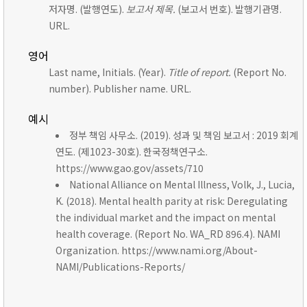
저자명. (발행연도).
보고서 제목.
(보고서 번호). 발행기관명.
URL.
영어
Last name, Initials. (Year).
Title of report.
(Report No.
number). Publisher name. URL.
예시
정부 책임 사무소. (2019). 성과 및 책임 보고서 : 2019 회계
연도. (제1023-30호). 한국정책연구소.
https://www.gao.gov/assets/710
National Alliance on Mental Illness, Volk, J., Lucia,
K. (2018). Mental health parity at risk: Deregulating
the individual market and the impact on mental
health coverage. (Report No. WA_RD 896.4). NAMI
Organization. https://www.nami.org/About-
NAMI/Publications-Reports/