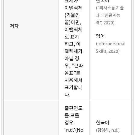
한국어
표제가
이탤릭체
(“의사소통 기술
(기울임
과 대인관계능
꼴)이면,
력”, 2020)
저자
이탤릭체
영어
로 표기
하고, 이
(Interpersonal
탤릭체가
Skills, 2020)
아닐 경
우, “큰따
옴표”를
사용해서
표기합니
다.
출판연도
를 모를
경우
한국어
‘n.d.’(No
(김영하, n.d.)