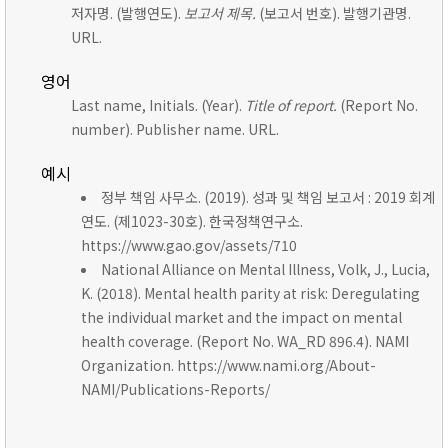
저자명. (발행연도).
보고서 제목.
(보고서 번호). 발행기관명.
URL.
영어
Last name, Initials. (Year).
Title of report.
(Report No.
number). Publisher name. URL.
예시
정부 책임 사무소. (2019). 성과 및 책임 보고서 : 2019 회계
연도. (제1023-30호). 한국정책연구소.
https://www.gao.gov/assets/710
National Alliance on Mental Illness, Volk, J., Lucia,
K. (2018). Mental health parity at risk: Deregulating
the individual market and the impact on mental
health coverage. (Report No. WA_RD 896.4). NAMI
Organization. https://www.nami.org/About-
NAMI/Publications-Reports/