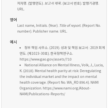
저자명. (발행연도).
보고서 제목.
(보고서 번호). 발행기관명.
URL.
영어
Last name, Initials. (Year).
Title of report.
(Report No.
number). Publisher name. URL.
예시
정부 책임 사무소. (2019). 성과 및 책임 보고서 : 2019 회계
연도. (제1023-30호). 한국정책연구소.
https://www.gao.gov/assets/710
National Alliance on Mental Illness, Volk, J., Lucia,
K. (2018). Mental health parity at risk: Deregulating
the individual market and the impact on mental
health coverage. (Report No. WA_RD 896.4). NAMI
Organization. https://www.nami.org/About-
NAMI/Publications-Reports/