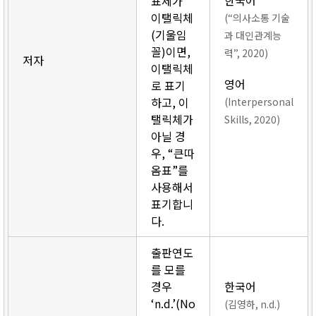
한국어
표제가
이탤릭체
(“의사소통 기술
(기울임
과 대인관계능
꼴)이면,
력”, 2020)
저자
이탤릭체
영어
로 표기
하고, 이
(Interpersonal
탤릭체가
Skills, 2020)
아닐 경
우, “큰따
옴표”를
사용해서
표기합니
다.
출판연도
를 모를
경우
한국어
‘n.d.’(No
(김영하, n.d.)