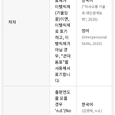
한국어
표제가
이탤릭체
(“의사소통 기술
(기울임
과 대인관계능
꼴)이면,
력”, 2020)
저자
이탤릭체
영어
로 표기
하고, 이
(Interpersonal
탤릭체가
Skills, 2020)
아닐 경
우, “큰따
옴표”를
사용해서
표기합니
다.
출판연도
를 모를
경우
한국어
‘n.d.’(No
(김영하, n.d.)