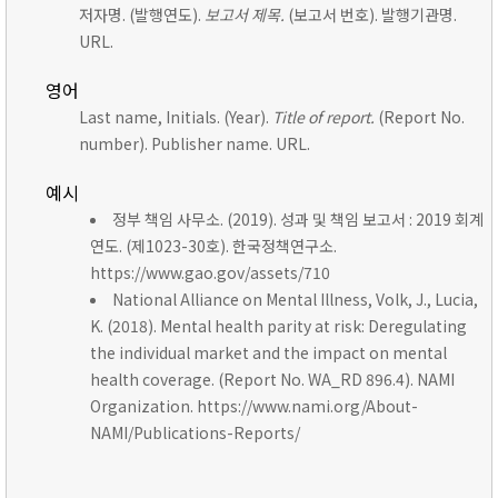
저자명. (발행연도).
보고서 제목.
(보고서 번호). 발행기관명.
URL.
영어
Last name, Initials. (Year).
Title of report.
(Report No.
number). Publisher name. URL.
예시
정부 책임 사무소. (2019). 성과 및 책임 보고서 : 2019 회계
연도. (제1023-30호). 한국정책연구소.
https://www.gao.gov/assets/710
National Alliance on Mental Illness, Volk, J., Lucia,
K. (2018). Mental health parity at risk: Deregulating
the individual market and the impact on mental
health coverage. (Report No. WA_RD 896.4). NAMI
Organization. https://www.nami.org/About-
NAMI/Publications-Reports/