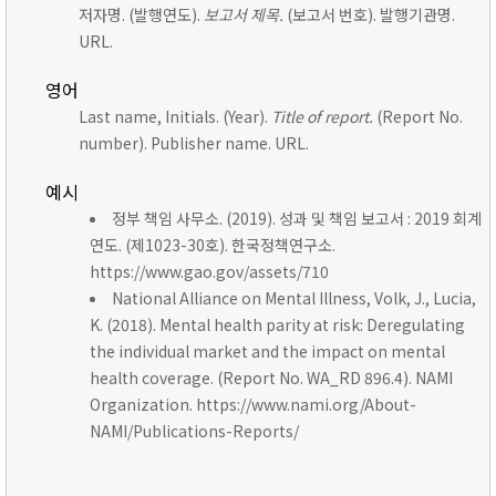
저자명. (발행연도).
보고서 제목.
(보고서 번호). 발행기관명.
URL.
영어
Last name, Initials. (Year).
Title of report.
(Report No.
number). Publisher name. URL.
예시
정부 책임 사무소. (2019). 성과 및 책임 보고서 : 2019 회계
연도. (제1023-30호). 한국정책연구소.
https://www.gao.gov/assets/710
National Alliance on Mental Illness, Volk, J., Lucia,
K. (2018). Mental health parity at risk: Deregulating
the individual market and the impact on mental
health coverage. (Report No. WA_RD 896.4). NAMI
Organization. https://www.nami.org/About-
NAMI/Publications-Reports/