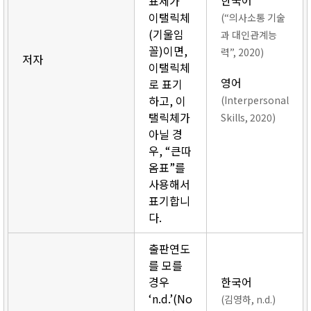
한국어
표제가
이탤릭체
(“의사소통 기술
(기울임
과 대인관계능
꼴)이면,
력”, 2020)
저자
이탤릭체
영어
로 표기
하고, 이
(Interpersonal
탤릭체가
Skills, 2020)
아닐 경
우, “큰따
옴표”를
사용해서
표기합니
다.
출판연도
를 모를
경우
한국어
‘n.d.’(No
(김영하, n.d.)