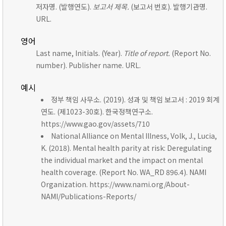
저자명. (발행연도).
보고서 제목.
(보고서 번호). 발행기관명.
URL.
영어
Last name, Initials. (Year).
Title of report.
(Report No.
number). Publisher name. URL.
예시
정부 책임 사무소. (2019). 성과 및 책임 보고서 : 2019 회계
연도. (제1023-30호). 한국정책연구소.
https://www.gao.gov/assets/710
National Alliance on Mental Illness, Volk, J., Lucia,
K. (2018). Mental health parity at risk: Deregulating
the individual market and the impact on mental
health coverage. (Report No. WA_RD 896.4). NAMI
Organization. https://www.nami.org/About-
NAMI/Publications-Reports/