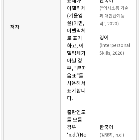
한국어
표제가
이탤릭체
(“의사소통 기술
(기울임
과 대인관계능
꼴)이면,
력”, 2020)
저자
이탤릭체
영어
로 표기
하고, 이
(Interpersonal
탤릭체가
Skills, 2020)
아닐 경
우, “큰따
옴표”를
사용해서
표기합니
다.
출판연도
를 모를
경우
한국어
‘n.d.’(No
(김영하, n.d.)