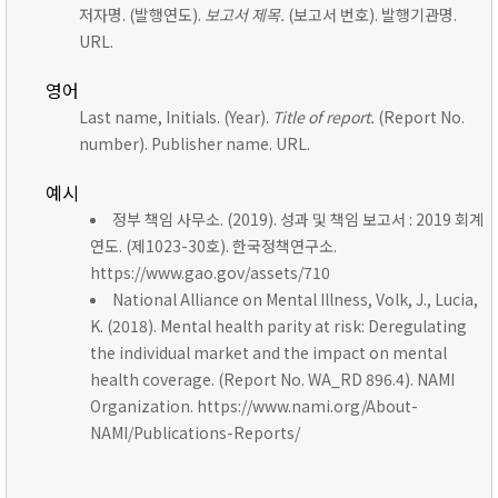
저자명. (발행연도).
보고서 제목.
(보고서 번호). 발행기관명.
URL.
영어
Last name, Initials. (Year).
Title of report.
(Report No.
number). Publisher name. URL.
예시
정부 책임 사무소. (2019). 성과 및 책임 보고서 : 2019 회계
연도. (제1023-30호). 한국정책연구소.
https://www.gao.gov/assets/710
National Alliance on Mental Illness, Volk, J., Lucia,
K. (2018). Mental health parity at risk: Deregulating
the individual market and the impact on mental
health coverage. (Report No. WA_RD 896.4). NAMI
Organization. https://www.nami.org/About-
NAMI/Publications-Reports/