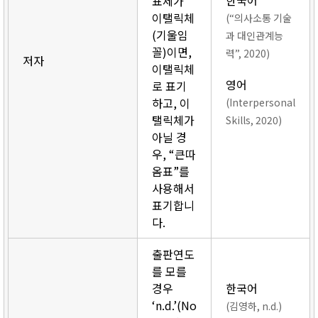
한국어
표제가
이탤릭체
(“의사소통 기술
(기울임
과 대인관계능
꼴)이면,
력”, 2020)
저자
이탤릭체
영어
로 표기
하고, 이
(Interpersonal
탤릭체가
Skills, 2020)
아닐 경
우, “큰따
옴표”를
사용해서
표기합니
다.
출판연도
를 모를
경우
한국어
‘n.d.’(No
(김영하, n.d.)