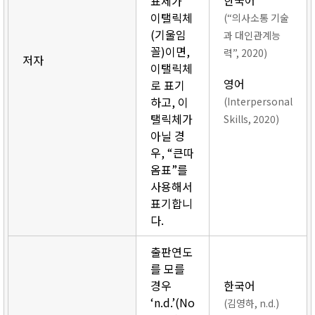
한국어
표제가
이탤릭체
(“의사소통 기술
(기울임
과 대인관계능
꼴)이면,
력”, 2020)
저자
이탤릭체
영어
로 표기
하고, 이
(Interpersonal
탤릭체가
Skills, 2020)
아닐 경
우, “큰따
옴표”를
사용해서
표기합니
다.
출판연도
를 모를
경우
한국어
‘n.d.’(No
(김영하, n.d.)