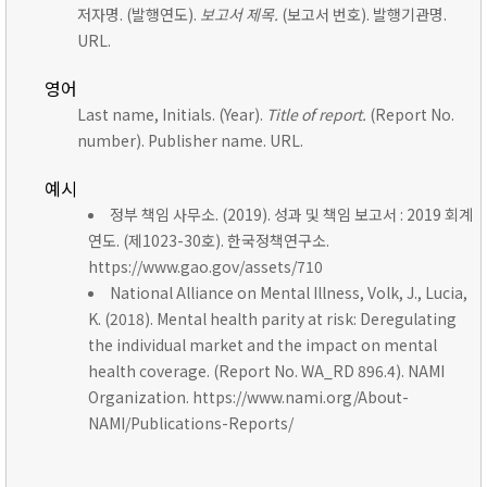
저자명. (발행연도).
보고서 제목.
(보고서 번호). 발행기관명.
URL.
영어
Last name, Initials. (Year).
Title of report.
(Report No.
number). Publisher name. URL.
예시
정부 책임 사무소. (2019). 성과 및 책임 보고서 : 2019 회계
연도. (제1023-30호). 한국정책연구소.
https://www.gao.gov/assets/710
National Alliance on Mental Illness, Volk, J., Lucia,
K. (2018). Mental health parity at risk: Deregulating
the individual market and the impact on mental
health coverage. (Report No. WA_RD 896.4). NAMI
Organization. https://www.nami.org/About-
NAMI/Publications-Reports/