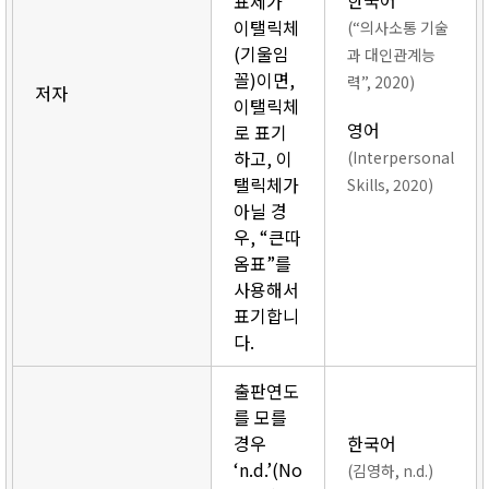
한국어
표제가
이탤릭체
(“의사소통 기술
(기울임
과 대인관계능
꼴)이면,
력”, 2020)
저자
이탤릭체
영어
로 표기
하고, 이
(Interpersonal
탤릭체가
Skills, 2020)
아닐 경
우, “큰따
옴표”를
사용해서
표기합니
다.
출판연도
를 모를
경우
한국어
‘n.d.’(No
(김영하, n.d.)