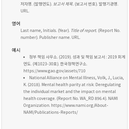
저자명. (발행연도).
보고서 제목.
(보고서 번호). 발행기관명.
URL.
영어
Last name, Initials. (Year).
Title of report.
(Report No.
number). Publisher name. URL.
예시
정부 책임 사무소. (2019). 성과 및 책임 보고서 : 2019 회계
연도. (제1023-30호). 한국정책연구소.
https://www.gao.gov/assets/710
National Alliance on Mental Illness, Volk, J., Lucia,
K. (2018). Mental health parity at risk: Deregulating
the individual market and the impact on mental
health coverage. (Report No. WA_RD 896.4). NAMI
Organization. https://www.nami.org/About-
NAMI/Publications-Reports/