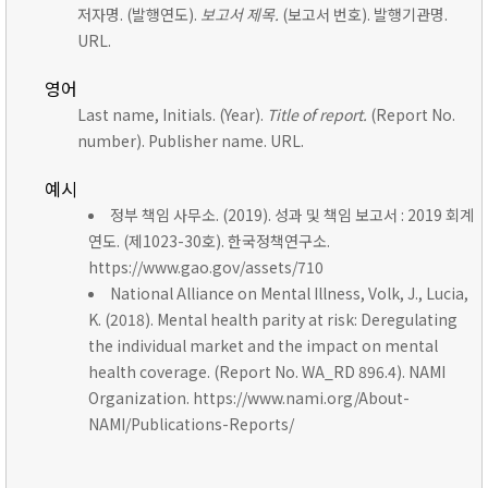
저자명. (발행연도).
보고서 제목.
(보고서 번호). 발행기관명.
URL.
영어
Last name, Initials. (Year).
Title of report.
(Report No.
number). Publisher name. URL.
예시
정부 책임 사무소. (2019). 성과 및 책임 보고서 : 2019 회계
연도. (제1023-30호). 한국정책연구소.
https://www.gao.gov/assets/710
National Alliance on Mental Illness, Volk, J., Lucia,
K. (2018). Mental health parity at risk: Deregulating
the individual market and the impact on mental
health coverage. (Report No. WA_RD 896.4). NAMI
Organization. https://www.nami.org/About-
NAMI/Publications-Reports/