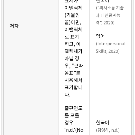
한국어
표제가
이탤릭체
(“의사소통 기술
(기울임
과 대인관계능
꼴)이면,
력”, 2020)
저자
이탤릭체
영어
로 표기
하고, 이
(Interpersonal
탤릭체가
Skills, 2020)
아닐 경
우, “큰따
옴표”를
사용해서
표기합니
다.
출판연도
를 모를
경우
한국어
‘n.d.’(No
(김영하, n.d.)