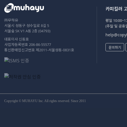
카피킬러 
㈜무하유
평일 10:00~17
서울시 성동구 성수일로 8길 5
(주말 및 공휴
서울숲 SK V1 A동 2층 (04793)
help@copyk
대표이사 신동호
사업자등록번호 206-86-55577
문의하기
통신판매업신고번호 제2011-서울성동-0831호
Copyright © MUHAYU Inc. All rights reserved. Since 2011