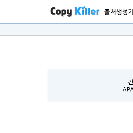
간
APA