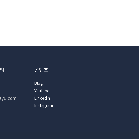
문의
콘텐츠
Blog
Youtube
LinkedIn
ayu.com
Instagram