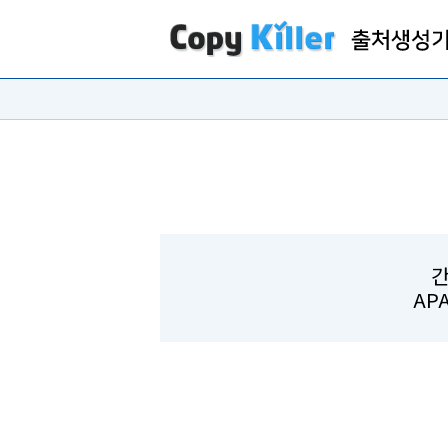
간
APA