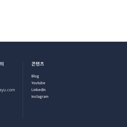
문의
콘텐츠
Blog
Youtube
LinkedIn
ayu.com
Instagram